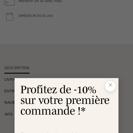
PAIEMENT EN 3X SANS FRAIS
EXPÉDITION SOUS 24H
DESCRIPTION
LIVRAISON
Profitez de -10%
ENTRETIEN
sur votre première
RAVIE OU REMBOURSÉE
commande !*
AVIS