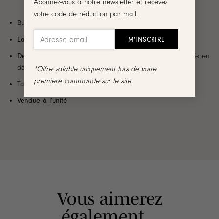
Abonnez-vous à notre newsletter et recevez
votre code de réduction par mail.
Bague d’oreille en plaqué or 3 microns 18 carats
Ear cuff
Design
: Bijou décoré de petits oxydes de zirconium placés en
décalé
*Offre valable uniquement lors de votre
première commande sur le site.
Taille ajustable
Vendue à l’unité
Vous aimerez
également...