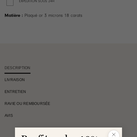
EXPÉDITION SOUS 24H
Matière :
Plaqué or 3 microns 18 carats
DESCRIPTION
LIVRAISON
ENTRETIEN
RAVIE OU REMBOURSÉE
AVIS