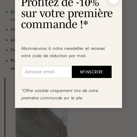
Profitez de -10%
sur votre première
Boucles d’oreilles pendantes en plaqué or 3 microns 18
carats, serties de petits oxydes de zirconium
commande !*
Motif 2 ovales ajourés entrelacés
Longueur
: 2.5 cm
Abonnez-vous à notre newsletter et recevez
Fermoir papillon
votre code de réduction par mail.
Par mesure d’hygiène, les boucles d’oreilles ne sont ni
reprises, ni échangées
Découvrez les bijoux de la même
*Offre valable uniquement lors de votre
collection :
première commande sur le site.