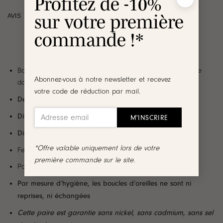
Profitez de -10%
sur votre première
AVIS
commande !*
Boucles d’oreilles style créole ouverte en acier inoxydable
Abonnez-vous à notre newsletter et recevez
doré ou argenté
votre code de réduction par mail.
Design
: Bijou intemporel au fini lisse et brillant
Diamètre de l’anneau
: 4 cm
Diamètre intérieur
: 2.5 cm
*Offre valable uniquement lors de votre
Fermoir papillon + poussoir en silicone
première commande sur le site.
Poids d’une boucle : 8g
Par mesure d’hygiène, les boucles d’oreilles ne sont ni
reprises, ni échangées
Cette paire est garantie sans nickel, sans cadmium, sans sel