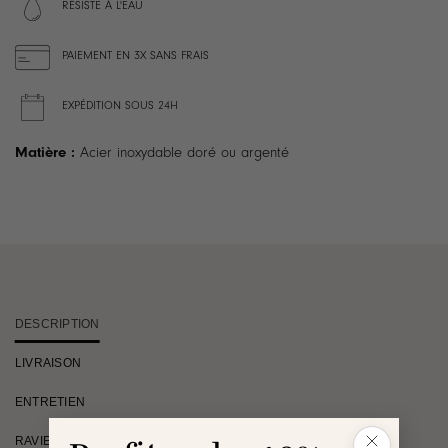
RÉSISTE À L'EAU
PAIEMENT EN 3X SANS FRAIS
EXPÉDITION SOUS 24H
Matière :
Acier inoxydable doré ou argenté
DESCRIPTION
LIVRAISON
ENTRETIEN
RAVIE OU REMBOURSÉE