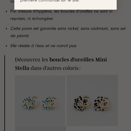
première commande sur le site.
tenue fiable tout au long de la journée
Par mesure d’hygiène, les boucles d’oreilles ne sont ni
reprises, ni échangées
Cette paire est garantie sans nickel, sans cadmium, sans sel
de plomb
Elle résiste à l’eau et ne noircit pas
Découvrez les
boucles d’oreilles Mini
Stella
dans d’autres coloris :