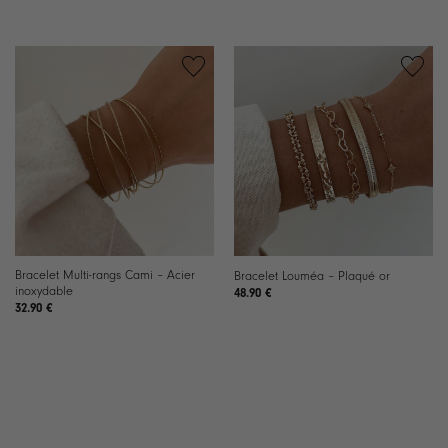
Bracelet Multi-rangs Cami – Acier
Bracelet Louméa – Plaqué or
inoxydable
48.90
€
32.90
€