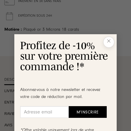
PAIEMENT EN 3X SANS FRAIS
EXPÉDITION SOUS 24H
Matière :
Plaqué or 3 Microns 18 carats
Profitez de -10%
sur votre première
commande !*
DESCRIPTION
Abonnez-vous à notre newsletter et recevez
LIVRAISON
votre code de réduction par mail.
ENTRETIEN
RAVIE OU REMBOURSÉE
AVIS
*Offre valable uniquement lors de votre