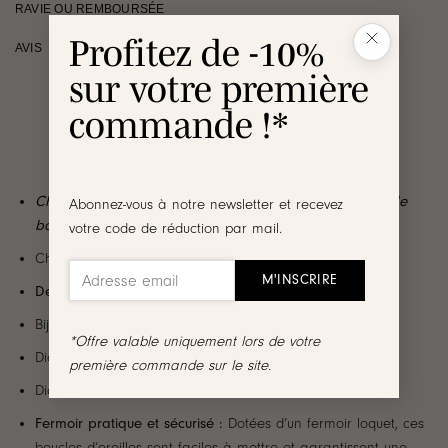
RAVIE OU REMBOURSÉE
Profitez de -10%
AVIS
sur votre première
commande !*
Changez de look en un clin d’œil grâce à nos coffrets de
Abonnez-vous à notre newsletter et recevez
boucles d’oreilles interchangeables !
votre code de réduction par mail.
Choisissez le pack
avec ou sans les créoles
Design des créoles
:
Bijou en acier inoxydable doré au fini lisse
*Offre valable uniquement lors de votre
Diamètre de l’anneau : 1.2 cm
première commande sur le site.
Diamètre intérieur : 0.8 cm
Fermoir pratique et sécurisé :
Dotées d’un fermoir loquet, ces
boucles d’oreilles sont faciles à mettre et garantissent une