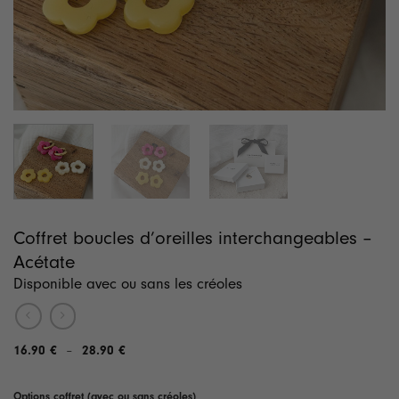
Coffret boucles d’oreilles interchangeables –
Acétate
Disponible avec ou sans les créoles
16.90
€
28.90
€
Plage
–
de
prix :
16.90 €
Options coffret (avec ou sans créoles)