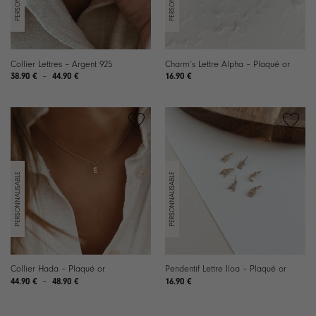
Collier Lettres – Argent 925
Charm’s Lettre Alpha – Plaqué or
Plage
38.90
€
–
44.90
€
16.90
€
de
prix :
38.90 €
à
44.90 €
Collier Hada – Plaqué or
Pendentif Lettre Iloa – Plaqué or
Plage
44.90
€
–
48.90
€
16.90
€
de
prix :
44.90 €
à