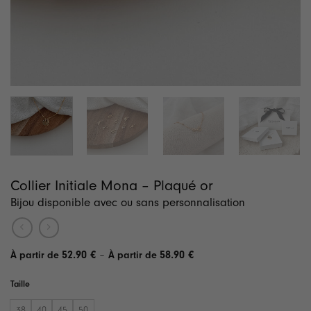
Collier Initiale Mona – Plaqué or
Bijou disponible avec ou sans personnalisation
Plage
52.90
€
–
58.90
€
de
prix :
Taille
52.90 €
à
58.90 €
38
40
45
50