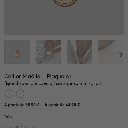
Collier Maëlle – Plaqué or
Bijou disponible avec ou sans personnalisation
Plage
58.90
€
–
64.90
€
de
prix :
Taille
58.90 €
à
64.90 €
40
45
50
60