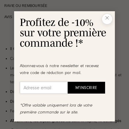
RAVIE OU REMBOURSÉE
AVIS
Profitez de -10%
sur votre première
commande !*
ll Création Jolie Demoiselle ll
Collier personnalisable en plaqué or 3 microns 18 carats
Abonnez-vous à notre newsletter et recevez
Le bijou se compose d’une fine chaîne classique, d’un
votre code de réduction par mail.
médaillon rond et lisse décoré d’un anneau au fini brillant et
texturé
Diamètre médaillon
: 1.5 cm
Diamètre anneau
: 1.7 cm
*Offre valable uniquement lors de votre
Fermoir mousqueton rond
première commande sur le site.
ATTENTION, les bijoux gravés ne sont ni repris, ni échangés