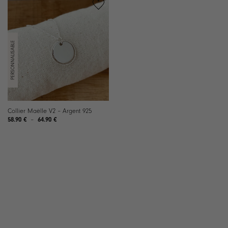
62.90 €
64.90 €
Collier Maëlle V2 – Argent 925
Plage
58.90
€
–
64.90
€
de
prix :
58.90 €
à
64.90 €