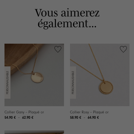
Vous aimerez
également...
Collier Gany – Plaqué or
Collier Rosy – Plaqué or
Plage
Plage
54.90
€
–
62.90
€
58.90
€
–
64.90
€
de
de
prix :
prix :
54.90 €
58.90 €
à
à