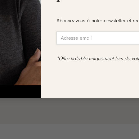
er inoxydable doré
classique décorée de petites étoiles
Abonnez-vous à notre newsletter et re
ou parfait pour habiller votre décolleté !
*Offre valable uniquement lors de vo
ne sont ni reprises, ni échangées
dmium, sans sel de plomb