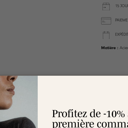
15 JOU
PAIEME
EXPÉDI
Matière :
Acie
ION
LIVRAISON
ENTRETIEN
RAVIE OU REMBOURSÉE
Profitez de -10%
première comma