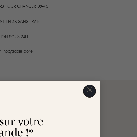
RS POUR CHANGER D'AVIS
NT EN 3X SANS FRAIS
TION SOUS 24H
r inoxydable doré
AVIS
 sur votre
nde !*