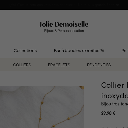
4,9/5 C'est la note que vous nous attribuez ✨ Notre plus grande fierté ❤️
Collections
Bar à boucles d’oreilles 🌸
Per
COLLIERS
BRACELETS
PENDENTIFS
Collier
inoxyd
Bijou très te
29.90
€