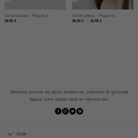
Collier Lehaya – Plaqué or
Collier Lettres – Plaqué or
Plage
58.90
€
38.90
€
–
44.90
€
de
prix :
38.90 €
à
44.90 €
Sélection pointue de bijoux tendances, créations et gravures
depuis notre atelier situé en Normandie.
Aide