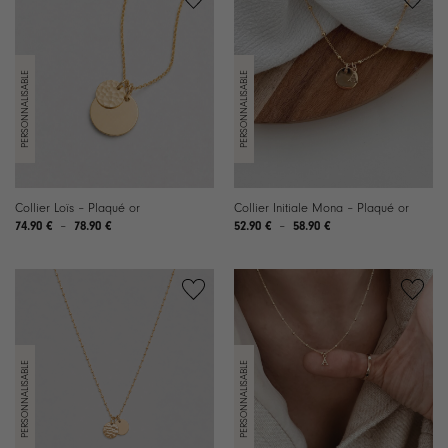
Collier Loïs – Plaqué or
Collier Initiale Mona – Plaqué or
Plage
Plage
74.90
€
–
78.90
€
52.90
€
–
58.90
€
de
de
prix :
prix :
74.90 €
52.90 €
à
à
78.90 €
58.90 €