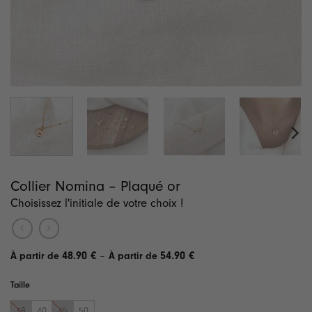
Collier Nomina – Plaqué or
Choisissez l'initiale de votre choix !
Plage
48.90
€
–
54.90
€
de
prix :
Taille
48.90 €
à
54.90 €
38
40
45
50