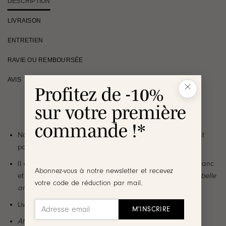
DESCRIPTION
LIVRAISON
ENTRETIEN
RAVIE OU REMBOURSÉE
AVIS
Profitez de -10%
sur votre première
commande !*
Nous avons imaginé cet emballage cadeau spécialement
pour les Maîtresses
Il est décoré d’une petite pochette transparente à pois blanc
Abonnez-vous à notre newsletter et recevez
et d’une petite pastille rose «
Merci Maîtresse pour cette belle
votre code de réduction par mail.
année
» avec la signature de votre enfant ♡
Livré à plat, il faudra y glisser l’écrin dedans
Attention cet emballage est limitée à 1 par articles