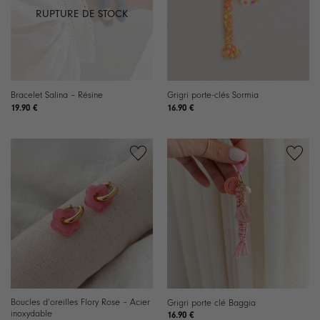
RUPTURE DE STOCK
Bracelet Salina – Résine
Grigri porte-clés Sormia
19.90
€
16.90
€
Boucles d’oreilles Flory Rose – Acier
Grigri porte clé Baggia
inoxydable
16.90
€