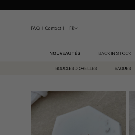
Passer
au
contenu
FAQ
Contact
FR
|
|
NOUVEAUTÉS
BACK IN STOCK
BOUCLES D’OREILLES
BAGUES