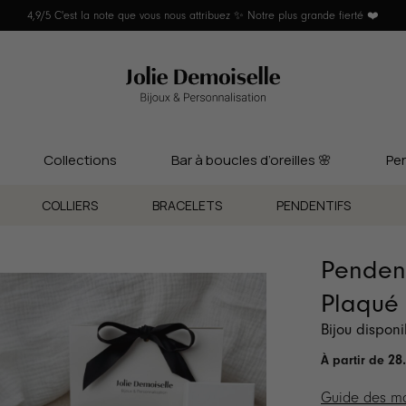
Collections
Bar à boucles d’oreilles 🌸
Per
COLLIERS
BRACELETS
PENDENTIFS
Pendent
Plaqué 
Bijou dispon
28
Guide des ma