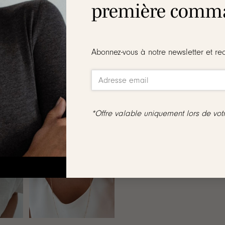
première comma
tour
Abonnez-vous à notre newsletter et re
vure sur les deux faces
, ni échangés
aîne de votre choix :
*Offre valable uniquement lors de vo