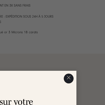
NT EN 3X SANS FRAIS
E : EXPÉDITION SOUS 24H À 5 JOURS
S
ué or 3 Microns 18 carats
AVIS
 sur votre