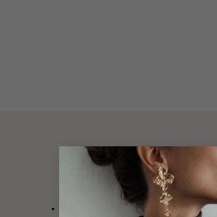
DESCRIPT
Pendentif en plaqué or 3 microns 18 carats