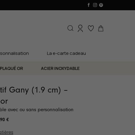
sonnalisation
La e-carte cadeau
PLAQUÉ OR
ACIER INOXYDABLE
if Gany (1.9 cm) –
or
ible avec ou sans personnalisation
.90
€
tières