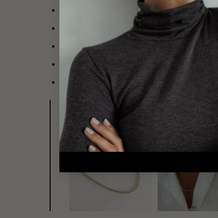
Médaillon décoré de petites billes sur le pour
Diamètre du médaillon
: 1.9 cm
Poids
: 3.94 g
Le pendentif est personnalisable avec une gra
Attention, les bijoux gravés ne sont ni repris
Choisissez de l’assembler avec la ch