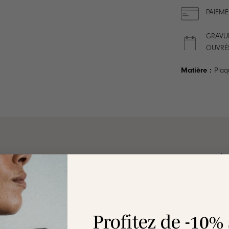
PAIEME
GRAVUR
OUVRÉ
Matière :
Plaq
ION
LIVRAISON
ENTRETIEN
RAVIE OU REMBOURSÉE
Profitez de -10%