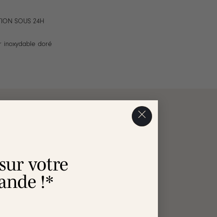
TION SOUS 24H
r inoxydable doré
AVIS
 sur votre
nde !*