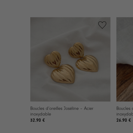
+
+
Boucles d’oreilles Joséline – Acier
Boucles 
inoxydable
inoxydab
32.90
€
26.90
€