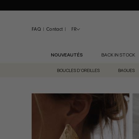
Passer
au
contenu
FAQ
Contact
FR
|
|
NOUVEAUTÉS
BACK IN STOCK
BOUCLES D’OREILLES
BAGUES