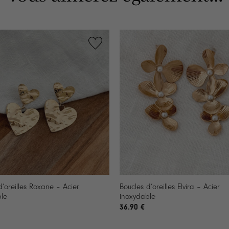
+
d’oreilles Roxane – Acier
Boucles d’oreilles Elvira – Acier
le
inoxydable
36.90
€