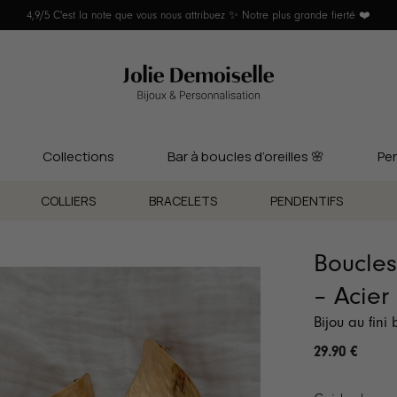
4,9/5 C'est la note que vous nous attribuez ✨ Notre plus grande fierté ❤️
Collections
Bar à boucles d’oreilles 🌸
Per
COLLIERS
BRACELETS
PENDENTIFS
Boucles
– Acier
Bijou au fini 
29.90
€