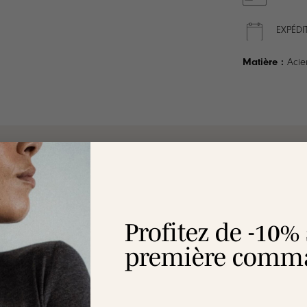
EXPÉDI
Matière :
Acie
ION
LIVRAISON
ENTRETIEN
RAVIE OU REMBOURSÉE
Profitez de -10%
première comma
dable doré
 courbée