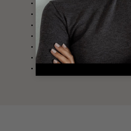
Longueur de la boucle
: 5.8 cm
Largeur
: 3.4 cm
Fermoir papillon et silicone
Notez que la paire de boucles d’oreilles est t
Poids d’une boucle :8.47 g
Par mesure d’hygiène, les boucles d’oreilles 
Cette paire est garantie sans nickel, sans ca