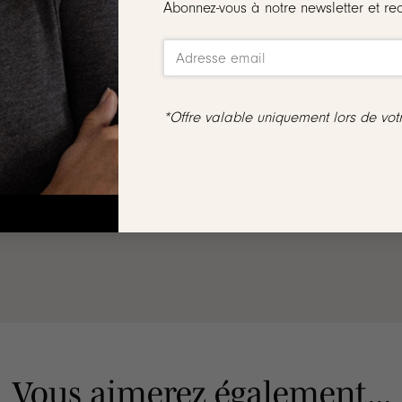
Abonnez-vous à notre newsletter et re
rès légère à porter malgré sa taille imposante !
*Offre valable uniquement lors de vo
ne sont ni reprises, ni échangées
dmium, sans sel de plomb. Elle résiste à l’eau et ne noircit pas
Vous aimerez également...