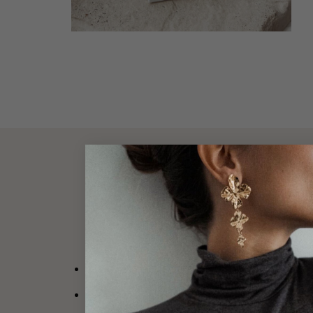
DESCRIPT
Boucles d’oreilles au
style XXL
en acier inoxy
Design : Bijou pendant à la forme irrégulière,