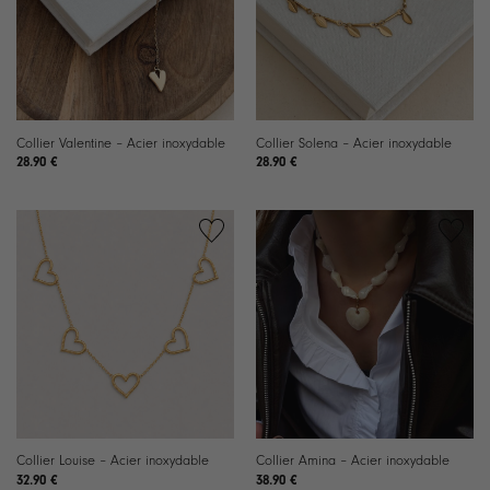
Collier Valentine – Acier inoxydable
Collier Solena – Acier inoxydable
28.90
€
28.90
€
Ajouter
Ajouter
à la
à la
liste de
liste de
souhaits
souhaits
Collier Louise – Acier inoxydable
Collier Amina – Acier inoxydable
32.90
€
38.90
€