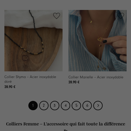
Ajouter
Ajouter
à la
à la
liste de
liste de
souhaits
souhaits
Collier Shyma – Acier inoxydable
Collier Marielle – Acier inoxydable
doré
28.90
€
28.90
€
1
2
3
4
5
6
Colliers Femme – L’accessoire qui fait toute la différence
✨