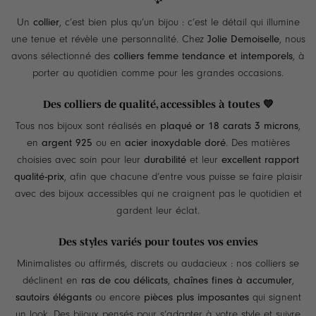
Un
collier
, c’est bien plus qu’un bijou : c’est le détail qui illumine
une tenue et révèle une personnalité. Chez
Jolie Demoiselle
, nous
avons sélectionné des
colliers femme tendance et intemporels
, à
porter au quotidien comme pour les grandes occasions.
Des colliers de qualité, accessibles à toutes 💛
Tous nos bijoux sont réalisés en
plaqué or 18 carats 3 microns
,
en
argent 925
ou en
acier inoxydable doré
. Des matières
choisies avec soin pour leur
durabilité
et leur
excellent rapport
qualité-prix
, afin que chacune d’entre vous puisse se faire plaisir
avec des bijoux accessibles qui ne craignent pas le quotidien et
gardent leur éclat.
Des styles variés pour toutes vos envies
Minimalistes ou affirmés, discrets ou audacieux : nos colliers se
déclinent en
ras de cou délicats
,
chaînes fines à accumuler
,
sautoirs élégants
ou encore
pièces plus imposantes
qui signent
un look. Des bijoux pensés pour s’adapter à votre style et suivre