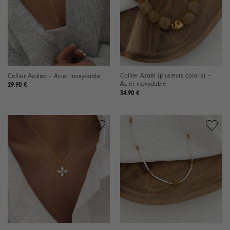
souhaits
souhaits
Collier Azaël (plusieurs coloris) –
Collier Azaléa – Acier inoxydable
Acier inoxydable
29.90
€
34.90
€
Ajouter
Ajouter
à la
à la
liste de
liste de
souhaits
souhaits