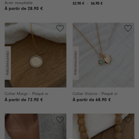
Acier inoxydable
Plage
52.90
€
–
56.90
€
de
28.90
€
prix :
52.90 €
à
56.90 €
Ajouter
Ajouter
à la
à la
liste de
liste de
souhaits
souhaits
Collier Margo – Plaqué or
Collier Victoria – Plaqué or
72.90
€
68.90
€
Ajouter
Ajouter
à la
à la
liste de
liste de