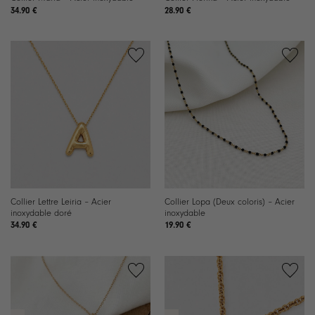
34.90
€
28.90
€
Ajouter
Ajouter
à la
à la
liste de
liste de
souhaits
souhaits
Collier Lettre Leiria – Acier
Collier Lopa (Deux coloris) – Acier
inoxydable doré
inoxydable
34.90
€
19.90
€
Ajouter
Ajouter
à la
à la
liste de
liste de