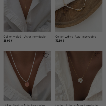
liste de
liste de
souhaits
souhaits
Collier Maloé – Acier inoxydable
Collier Ludivia -Acier inoxydable
29.90
€
32.90
€
Ajouter
Ajouter
à la
à la
liste de
liste de
souhaits
souhaits
Collier Maria – Acier inoxydable
Collier Florina – Acier inoxydable