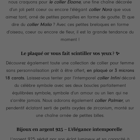
nous craquons pour
le collier Eloane
, une fine chaîne décorée
d’un joli petit coeur ou encore l’élégant
collier Nora
que vous
aimez tant, orné de petites pampilles en forme de goutte. Et que
dire du
collier Malia
? Avec ces petites breloques en forme
d’oiseau, coeur ou encore de fleur, il est la grande tendance du
moment !
Le plaqué or vous fait scintiller vos yeux ? ✨
Découvrez également toute une collection de collier pour femme
sans personnalisation prêt à être offert,
en plaqué or 3 microns
18 carats.
Laissez-vous tenter par l’intemporel
collier Infini
décoré
du célèbre symbole avec ses deux boucles parfaitement
équilibrées symbole, symbole d’un amour ou un lien qui ne
s’arrête jamais. Nous adorons également
collier Palmier
, un
pendentif éclatant serti de petits oxydes de zirconium, monté sur
une chaîne ornée de petites billes.
Bij
oux en argent 925 – L’élégance intemporelle
L’argent 925 séduit par son éclat lumineux et sa capacité à