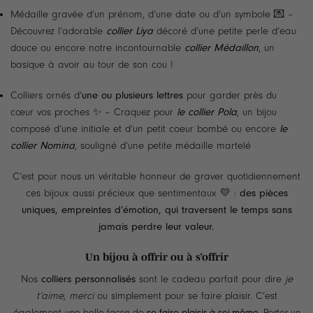
Médaille gravée d’un prénom, d’une date ou d’un symbole 💌 –
Découvrez l’adorable
collier Liya
décoré d’une petite perle d’eau
douce ou encore notre incontournable
collier Médaillon
, un
basique à avoir au tour de son cou !
Colliers ornés d’
une ou plusieurs lettres
pour garder près du
cœur vos proches ✨ – Craquez pour
le collier Pola
, un bijou
composé d’une initiale et d’un petit coeur bombé ou encore
le
collier Nomina
, souligné d’une petite médaille martelé
C’est pour nous un véritable honneur de graver quotidiennement
ces bijoux aussi précieux que sentimentaux 💛 :
des pièces
uniques, empreintes d’émotion, qui traversent le temps sans
jamais perdre leur valeur.
Un bijou à offrir ou à s’offrir
Nos
colliers personnalisés
sont le cadeau parfait pour dire
je
t’aime
,
merci
ou simplement pour se faire plaisir. C’est
également
une belle façon de
se faire plaisir à soi-même
. Porter un