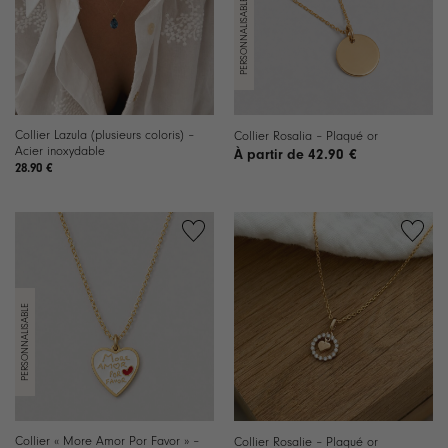
Collier Lazula (plusieurs coloris) –
Collier Rosalia – Plaqué or
Acier inoxydable
42.90
€
28.90
€
Ajouter
Ajouter
à la
à la
liste de
liste de
souhaits
souhaits
Collier « More Amor Por Favor » –
Collier Rosalie – Plaqué or