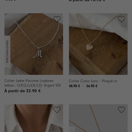
Ajouter
Ajouter
à la
à la
liste de
liste de
souhaits
souhaits
Collier Lettre Pacome (ruptures
Collier Coeur Lara – Plaqué or
lettres : O,P,Q,U,V,X,Y,Z)- Argent 925
Plage
48.90
€
–
56.90
€
de
32.90
€
prix :
48.90 €
à
56.90 €
Ajouter
Ajouter
à la
à la
liste de
liste de
souhaits
souhaits