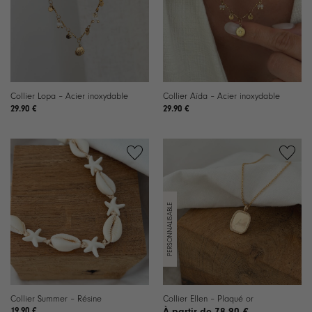
Collier Lopa – Acier inoxydable
Collier Aïda – Acier inoxydable
29.90
€
29.90
€
Ajouter
Ajouter
à la
à la
liste de
liste de
souhaits
souhaits
Collier Summer – Résine
Collier Ellen – Plaqué or
19.90
€
78.90
€