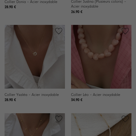
Collier Justina (Plusieurs coloris) –
Collier Donia – Acier inoxydable
Acier inoxydable
28.90
€
26.90
€
Ajouter
Ajouter
à la
à la
liste de
liste de
souhaits
souhaits
Collier Ysaléa – Acier inoxydable
Collier Léo – Acier inoxydable
28.90
€
34.90
€
Ajouter
Ajouter
à la
à la