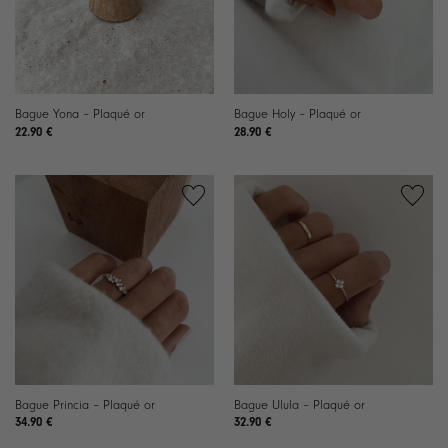
Bague Yona – Plaqué or
Bague Holy – Plaqué or
22.90
€
28.90
€
Ajouter
Ajouter
à la
à la
liste de
liste de
souhaits
souhaits
Bague Princia – Plaqué or
Bague Ulula – Plaqué or
34.90
€
32.90
€