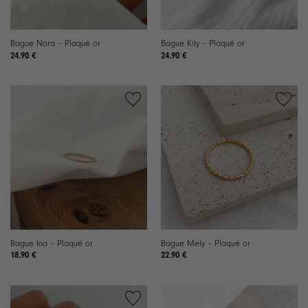
Bague Nora – Plaqué or
Bague Kity – Plaqué or
24.90
€
24.90
€
Ajouter
Ajouter
à la
à la
liste de
liste de
souhaits
souhaits
Bague Ina – Plaqué or
Bague Mely – Plaqué or
18.90
€
22.90
€