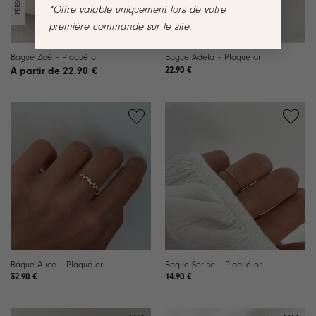
*Offre valable uniquement lors de votre
première commande sur le site.
Bague Zoé – Plaqué or
Bague Adela – Plaqué or
22.90
€
22.90
€
Ajouter
Ajouter
à la
à la
liste de
liste de
souhaits
souhaits
Bague Alice – Plaqué or
Bague Sorine – Plaqué or
32.90
€
14.90
€