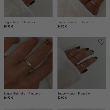
Bague Lune – Plaqué or
Bague Louméa – Plaqué or
28.90
€
24.90
€
Ajouter
Ajouter
à la
à la
liste de
liste de
souhaits
souhaits
Bague Gabrielle – Plaqué or
Bague Maria – Plaqué or
36.90
€
32.90
€