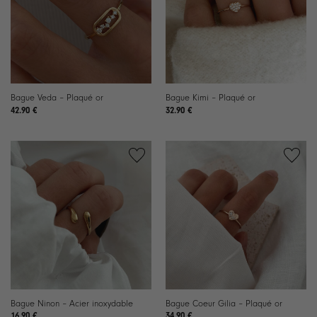
Bague Veda – Plaqué or
Bague Kimi – Plaqué or
42.90
€
32.90
€
Ajouter
Ajouter
à la
à la
liste de
liste de
souhaits
souhaits
Bague Ninon – Acier inoxydable
Bague Coeur Gilia – Plaqué or
16.90
€
34.90
€