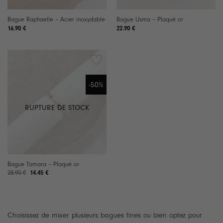
Bague Raphaelle – Acier inoxydable
Bague Usma – Plaqué or
16.90
€
22.90
€
Ajouter
à la
-50%
liste de
souhaits
RUPTURE DE STOCK
Bague Tamara – Plaqué or
28.90
€
Le
Le
14.45
€
prix
prix
initial
actuel
était :
est :
28.90 €.
14.45 €.
Choisissez de mixer plusieurs bagues fines ou bien optez pour