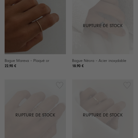
Ajouter
Ajouter
à la
à la
liste de
liste de
souhaits
souhaits
RUPTURE DE STOCK
Bague Mareva – Plaqué or
Bague Néora – Acier inoxydable
22.90
€
18.90
€
Ajouter
Ajouter
à la
à la
liste de
liste de
souhaits
souhaits
RUPTURE DE STOCK
RUPTURE DE STOCK