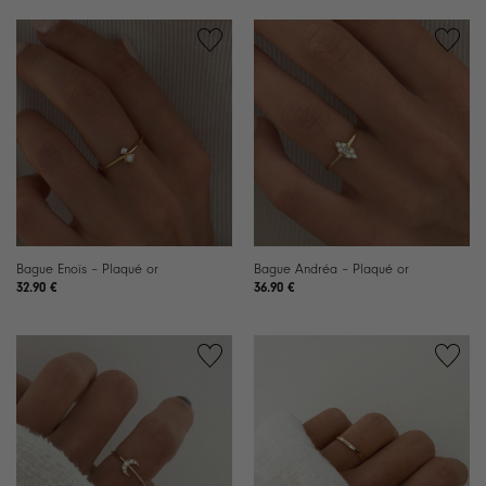
Ajouter
Ajouter
à la
à la
liste de
liste de
souhaits
souhaits
Bague Enoïs – Plaqué or
Bague Andréa – Plaqué or
32.90
€
36.90
€
Ajouter
Ajouter
à la
à la
liste de
liste de
souhaits
souhaits