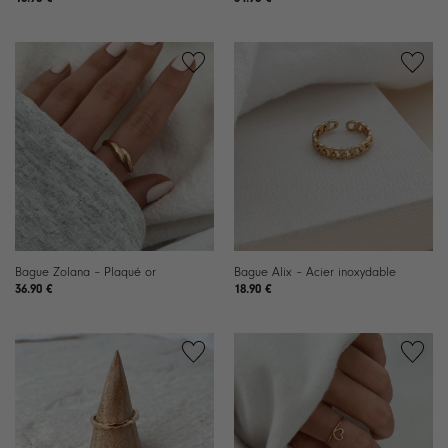
Ajouter
Ajouter
à la
à la
liste de
liste de
souhaits
souhaits
Bague Zolana – Plaqué or
Bague Alix – Acier inoxydable
36.90
€
18.90
€
Ajouter
Ajouter
à la
à la
liste de
liste de
souhaits
souhaits