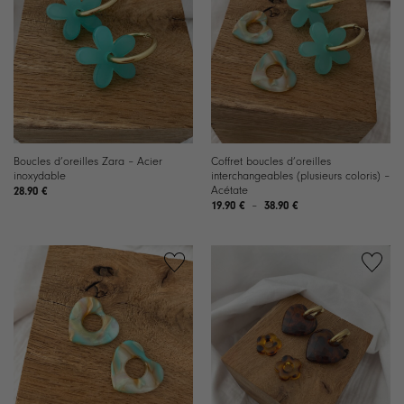
à la
à la
liste de
liste de
souhaits
souhaits
Boucles d’oreilles Zara – Acier
Coffret boucles d’oreilles
inoxydable
interchangeables (plusieurs coloris) –
Acétate
28.90
€
Plage
19.90
€
–
38.90
€
de
prix :
19.90 €
à
38.90 €
Ajouter
Ajouter
à la
à la
liste de
liste de
souhaits
souhaits