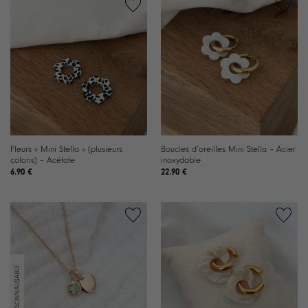
Ajouter
Ajouter
à la
à la
liste de
liste de
souhaits
souhaits
Fleurs « Mini Stella » (plusieurs
Boucles d’oreilles Mini Stella – Acier
coloris) – Acétate
inoxydable
6.90
€
22.90
€
Ajouter
Ajouter
à la
à la
liste de
liste de
souhaits
souhaits