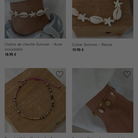
souhaits
souhaits
Chaîne de cheville Summer – Acier
Collier Summer – Résine
inoxydable
19.90
€
18.90
€
Ajouter
Ajouter
à la
à la
liste de
liste de
souhaits
souhaits