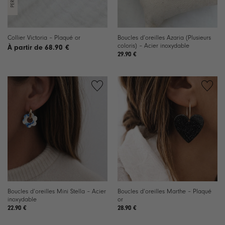
Boucles d’oreilles Azaria (Plusieurs
Collier Victoria – Plaqué or
coloris) – Acier inoxydable
68.90
€
29.90
€
Ajouter
Ajouter
à la
à la
liste de
liste de
souhaits
souhaits
Boucles d’oreilles Mini Stella – Acier
Boucles d’oreilles Marthe – Plaqué
inoxydable
or
22.90
€
28.90
€