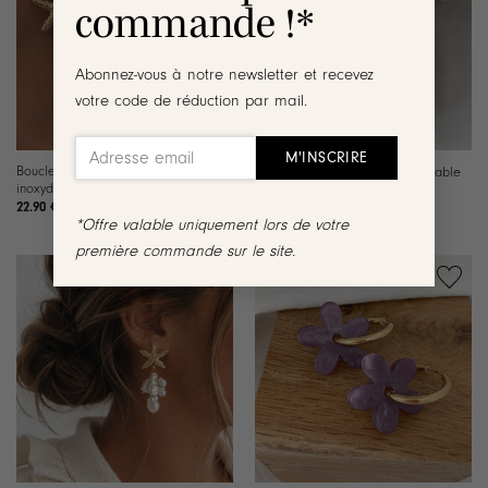
liste de
liste de
commande !*
souhaits
souhaits
Abonnez-vous à notre newsletter et recevez
votre code de réduction par mail.
Boucles d’oreilles Playa – Acier
Bijou grigri Sola – Acier inoxydable
inoxydable
28.90
€
22.90
€
*Offre valable uniquement lors de votre
première commande sur le site.
Ajouter
Ajouter
à la
à la
liste de
liste de
souhaits
souhaits