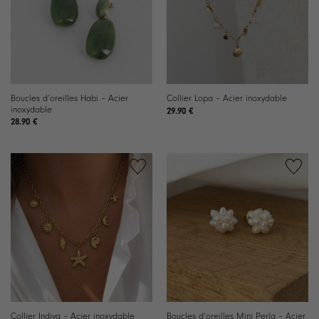
Boucles d’oreilles Habi – Acier
Collier Lopa – Acier inoxydable
inoxydable
29.90
€
28.90
€
Ajouter
Ajouter
à la
à la
liste de
liste de
souhaits
souhaits
Boucles d’oreilles Mini Perla – Acier
Collier Indiya – Acier inoxydable