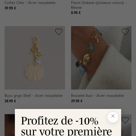
Fleurs Océane (plusieurs coloris) –
Collier Cléa – Acier inoxydable
Résine
39.90
€
8.90
€
Ajouter
Ajouter
à la
à la
liste de
liste de
souhaits
souhaits
Bijou grigri Shell – Acier inoxydable
Bracelet Azul – Acier inoxydable
28.90
€
29.90
€
Profitez de -10%
sur votre première
Ajouter
Ajouter
à la
à la