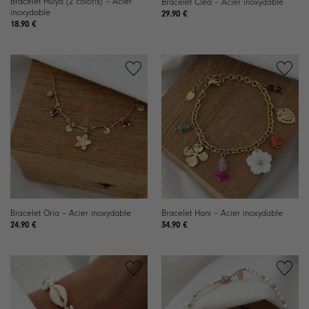
Bracelet Hulya (2 coloris) – Acier
Bracelet Cléa – Acier inoxydable
inoxydable
29.90
€
18.90
€
Ajouter
Ajouter
à la
à la
liste de
liste de
souhaits
souhaits
Bracelet Oria – Acier inoxydable
Bracelet Hani – Acier inoxydable
24.90
€
34.90
€
Ajouter
Ajouter
à la
à la
liste de
liste de