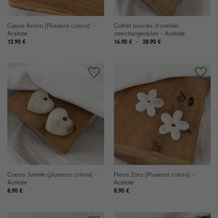
Cœurs Azaria (Plusieurs coloris) –
Coffret boucles d’oreilles
Acétate
interchangeables – Acétate
Plage
12.90
€
16.90
€
–
28.90
€
de
prix :
16.90 €
à
28.90 €
Ajouter
Ajouter
à la
à la
liste de
liste de
souhaits
souhaits
Coeurs Juliette (plusieurs coloris) –
Fleurs Zara (Plusieurs coloris) –
Acétate
Acétate
8.90
€
8.90
€