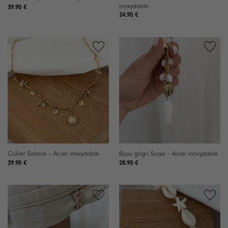
inoxydable
39.90
€
24.90
€
Ajouter
Ajouter
à la
à la
liste de
liste de
souhaits
souhaits
Collier Solaria – Acier inoxydable
Bijou grigri Surya – Acier inoxydable
29.90
€
28.90
€
Ajouter
Ajouter
à la
à la
liste de
liste de