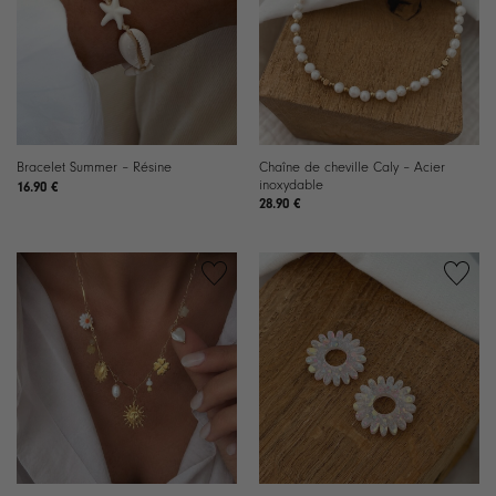
souhaits
souhaits
Chaîne de cheville Caly – Acier
Bracelet Summer – Résine
inoxydable
16.90
€
28.90
€
Ajouter
Ajouter
à la
à la
liste de
liste de
souhaits
souhaits