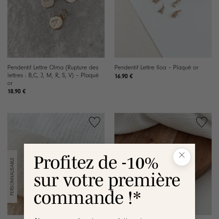
Pendentif Lettre Olma (Rupture des
Pendentif Lettre Iloa – Plaqué or
lettres : B,C, J, M, R, S, V) – Plaqué
16.90
€
or
18.90
€
Ajouter
Ajouter
à la
à la
liste de
liste de
Profitez de -10%
souhaits
souhaits
sur votre première
commande !*