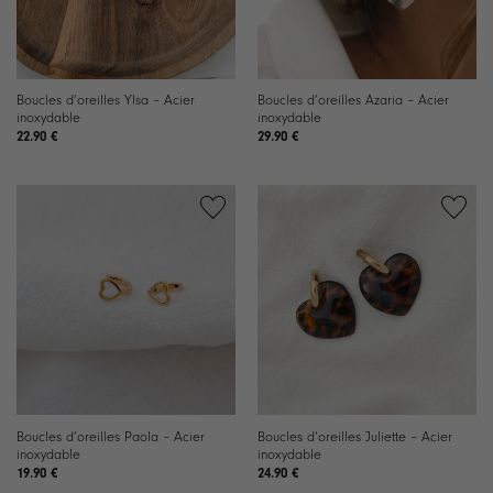
Boucles d’oreilles Ylsa – Acier
Boucles d’oreilles Azaria – Acier
inoxydable
inoxydable
22.90
€
29.90
€
Ajouter
Ajouter
à la
à la
liste de
liste de
souhaits
souhaits
Boucles d’oreilles Paola – Acier
Boucles d’oreilles Juliette – Acier
inoxydable
inoxydable
19.90
€
24.90
€