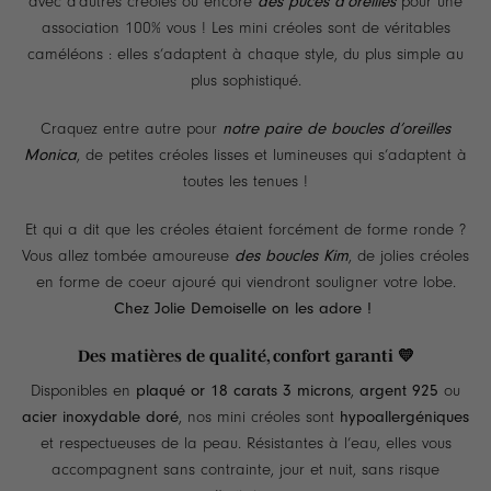
avec d’autres créoles ou encore
des puces d’oreilles
pour une
association 100% vous ! Les mini créoles sont de véritables
caméléons : elles s’adaptent à chaque style, du plus simple au
plus sophistiqué.
Craquez entre autre pour
notre paire de boucles d’oreilles
Monica
, de petites créoles lisses et lumineuses qui s’adaptent à
toutes les tenues !
Et qui a dit que les créoles étaient forcément de forme ronde ?
Vous allez tombée amoureuse
des boucles Kim
, de jolies créoles
en forme de coeur ajouré qui viendront souligner votre lobe.
Chez Jolie Demoiselle on les adore !
Des matières de qualité, confort garanti 💛
Disponibles en
plaqué or 18 carats 3 microns
,
argent 925
ou
acier inoxydable doré
, nos mini créoles sont
hypoallergéniques
et respectueuses de la peau. Résistantes à l’eau, elles vous
accompagnent sans contrainte, jour et nuit, sans risque