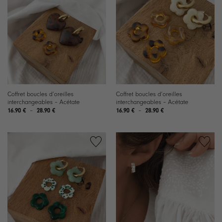
Ajouter
Ajouter
à la
à la
liste de
liste de
souhaits
souhaits
Coffret boucles d’oreilles
Coffret boucles d’oreilles
interchangeables – Acétate
interchangeables – Acétate
Plage
Plage
16.90
€
–
28.90
€
16.90
€
–
28.90
€
de
de
prix :
prix :
16.90 €
16.90 €
à
à
28.90 €
28.90 €
Ajouter
Ajouter
à la
à la
liste de
liste de
souhaits
souhaits