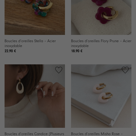
Boucles d’oreilles Stella – Acier
Boucles d’oreilles Flory Prune – Acier
inoxydable
inoxydable
22.90
€
18.90
€
Ajouter
Ajouter
à la
à la
liste de
liste de
souhaits
souhaits
Boucles d’oreilles Candice (Plusieurs
Boucles d’oreilles Misha Rose –