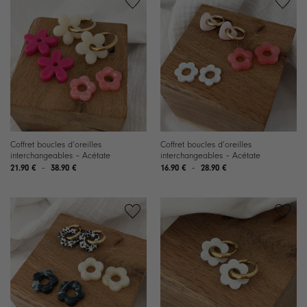
Ajouter
Ajouter
à la
à la
liste de
liste de
souhaits
souhaits
Coffret boucles d’oreilles
Coffret boucles d’oreilles
interchangeables – Acétate
interchangeables – Acétate
Plage
Plage
21.90
€
–
38.90
€
16.90
€
–
28.90
€
de
de
prix :
prix :
21.90 €
16.90 €
à
à
38.90 €
28.90 €
Ajouter
Ajouter
à la
à la
liste de
liste de
souhaits
souhaits