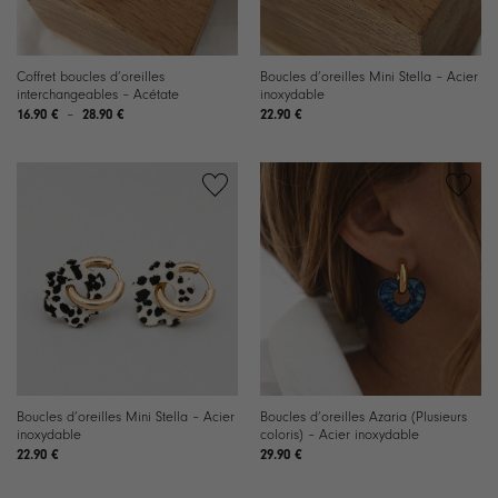
Coffret boucles d’oreilles
Boucles d’oreilles Mini Stella – Acier
interchangeables – Acétate
inoxydable
Plage
16.90
€
–
28.90
€
22.90
€
de
prix :
16.90 €
à
28.90 €
Ajouter
Ajouter
à la
à la
liste de
liste de
souhaits
souhaits
Boucles d’oreilles Mini Stella – Acier
Boucles d’oreilles Azaria (Plusieurs
inoxydable
coloris) – Acier inoxydable
22.90
€
29.90
€