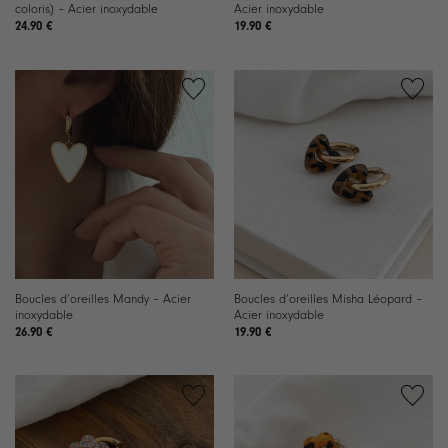
coloris) – Acier inoxydable
Acier inoxydable
24.90
€
19.90
€
Ajouter
Ajouter
à la
à la
liste de
liste de
souhaits
souhaits
Boucles d’oreilles Mandy – Acier
Boucles d’oreilles Misha Léopard –
inoxydable
Acier inoxydable
26.90
€
19.90
€
Ajouter
Ajouter
à la
à la