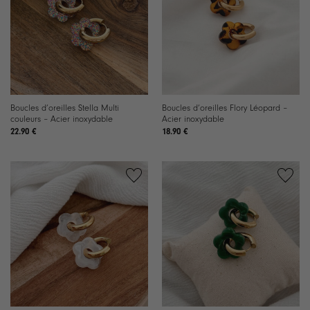
liste de
liste de
souhaits
souhaits
Boucles d’oreilles Stella Multi
Boucles d’oreilles Flory Léopard –
couleurs – Acier inoxydable
Acier inoxydable
22.90
€
18.90
€
Ajouter
Ajouter
à la
à la
liste de
liste de
souhaits
souhaits