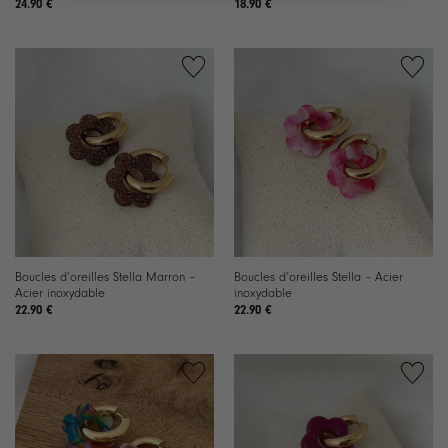
24.90
€
18.90
€
Ajouter
Ajouter
à la
à la
liste de
liste de
souhaits
souhaits
Boucles d’oreilles Stella Marron –
Boucles d’oreilles Stella – Acier
Acier inoxydable
inoxydable
22.90
€
22.90
€
Ajouter
Ajouter
à la
à la
liste de
liste de
souhaits
souhaits