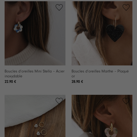
Ajouter
Ajouter
à la
à la
liste de
liste de
souhaits
souhaits
Boucles d’oreilles Mini Stella – Acier
Boucles d’oreilles Marthe – Plaqué
inoxydable
or
22.90
€
28.90
€
Ajouter
Ajouter
à la
à la
liste de
liste de
souhaits
souhaits