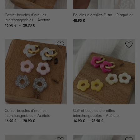
Coffret boucles d’oreilles
Boucles d’oreilles Elizia – Plaqué or
interchangeables – Acétate
48.90
€
Plage
16.90
€
–
28.90
€
de
prix :
16.90 €
à
28.90 €
Ajouter
Ajouter
à la
à la
liste de
liste de
souhaits
souhaits
Coffret boucles d’oreilles
Coffret boucles d’oreilles
interchangeables – Acétate
interchangeables – Acétate
Plage
Plage
16.90
€
–
28.90
€
16.90
€
–
28.90
€
de
de
prix :
prix :
16.90 €
16.90 €
à
à
28.90 €
28.90 €