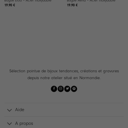
Bague Eloa – Acier inoxydable
Bague Aéna – Acier inoxydable
19.90
€
19.90
€
Sélection pointue de bijoux tendances, créations et gravures
depuis notre atelier situé en Normandie.
Aide
A propos