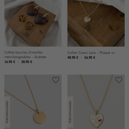
Ajouter
Ajouter
à la
à la
liste de
liste de
souhaits
souhaits
Coffret boucles d’oreilles
Collier Coeur Lara – Plaqué or
interchangeables – Acétate
Plage
48.90
€
–
56.90
€
de
Plage
16.90
€
–
28.90
€
prix :
de
48.90 €
prix :
à
16.90 €
56.90 €
à
28.90 €
Ajouter
Ajouter
à la
à la
liste de
liste de
souhaits
souhaits