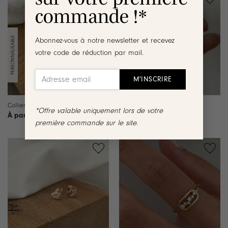
commande !*
Ajouter
Ajouter
à la
à la
liste de
liste de
souhaits
souhaits
Abonnez-vous à notre newsletter et recevez
votre code de réduction par mail.
Collier Margo – Plaqué or
Bague Canopée – Plaqué or
*Offre valable uniquement lors de votre
72.90
€
44.90
€
première commande sur le site.
Ajouter
Ajouter
à la
à la
liste de
liste de
souhaits
souhaits