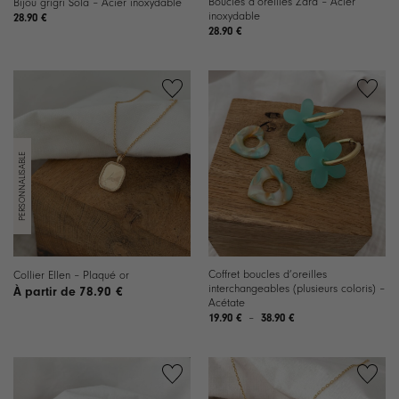
Boucles d’oreilles Zara – Acier
Bijou grigri Sola – Acier inoxydable
inoxydable
28.90
€
28.90
€
Ajouter
Ajouter
à la
à la
liste de
liste de
souhaits
souhaits
Coffret boucles d’oreilles
Collier Ellen – Plaqué or
interchangeables (plusieurs coloris) –
78.90
€
Acétate
Plage
19.90
€
–
38.90
€
de
prix :
19.90 €
à
38.90 €