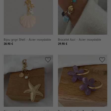
liste de
liste de
souhaits
souhaits
Bijou grigri Shell – Acier inoxydable
Bracelet Azul – Acier inoxydable
28.90
€
29.90
€
Ajouter
Ajouter
à la
à la
liste de
liste de
souhaits
souhaits