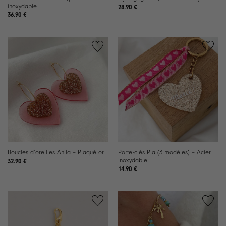
inoxydable
28.90
€
36.90
€
Ajouter
Ajouter
à la
à la
liste de
liste de
souhaits
souhaits
Porte-clés Pia (3 modèles) – Acier
Boucles d’oreilles Anila – Plaqué or
inoxydable
32.90
€
14.90
€
Ajouter
Ajouter
à la
à la