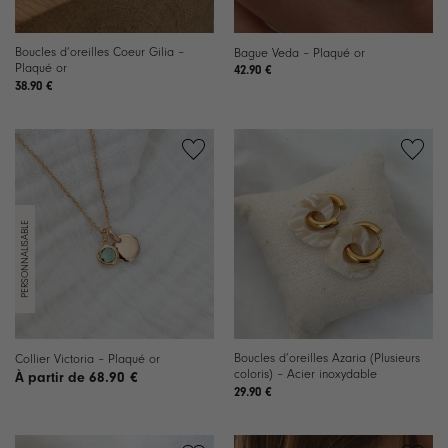
Boucles d’oreilles Coeur Gilia –
Bague Veda – Plaqué or
Plaqué or
42.90
€
38.90
€
Ajouter
Ajouter
à la
à la
liste de
liste de
souhaits
souhaits
Boucles d’oreilles Azaria (Plusieurs
Collier Victoria – Plaqué or
coloris) – Acier inoxydable
68.90
€
29.90
€