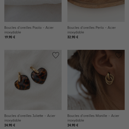
Boucles d’oreilles Paola – Acier
Boucles d’oreilles Perla – Acier
inoxydable
inoxydable
19.90
€
32.90
€
Ajouter
Ajouter
à la
à la
liste de
liste de
souhaits
souhaits
Boucles d’oreilles Juliette – Acier
Boucles d’oreilles Manille – Acier
inoxydable
inoxydable
24.90
€
24.90
€