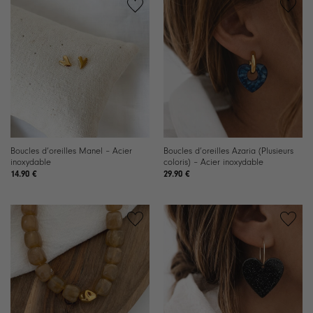
Ajouter
Ajouter
à la
à la
liste de
liste de
souhaits
souhaits
Boucles d’oreilles Manel – Acier
Boucles d’oreilles Azaria (Plusieurs
inoxydable
coloris) – Acier inoxydable
14.90
€
29.90
€
Ajouter
Ajouter
à la
à la
liste de
liste de
souhaits
souhaits