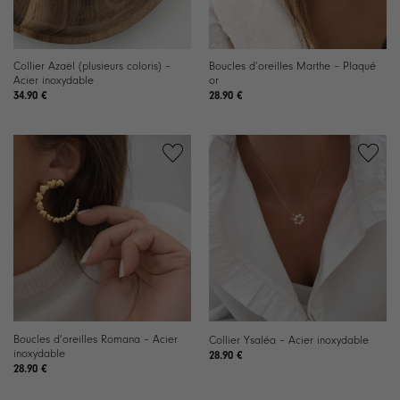
Collier Azaël (plusieurs coloris) –
Boucles d’oreilles Marthe – Plaqué
Acier inoxydable
or
34.90
€
28.90
€
Ajouter
Ajouter
à la
à la
liste de
liste de
souhaits
souhaits
Boucles d’oreilles Romana – Acier
Collier Ysaléa – Acier inoxydable
inoxydable
28.90
€
28.90
€