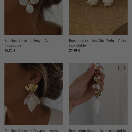
Boucles d’oreilles Fany – Acier
Boucles d’oreilles Mini Perla – Acier
inoxydable
inoxydable
36.90
€
24.90
€
Ajouter
Ajouter
à la
à la
liste de
liste de
souhaits
souhaits
Boucles d’oreilles Calypso – Acier
Bijou grigri Surya – Acier inoxydable