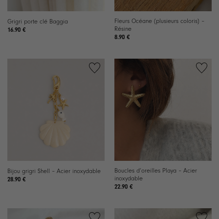
Fleurs Océane (plusieurs coloris) –
Grigri porte clé Baggia
Résine
16.90
€
8.90
€
Ajouter
Ajouter
à la
à la
liste de
liste de
souhaits
souhaits
Boucles d’oreilles Playa – Acier
Bijou grigri Shell – Acier inoxydable
inoxydable
28.90
€
22.90
€