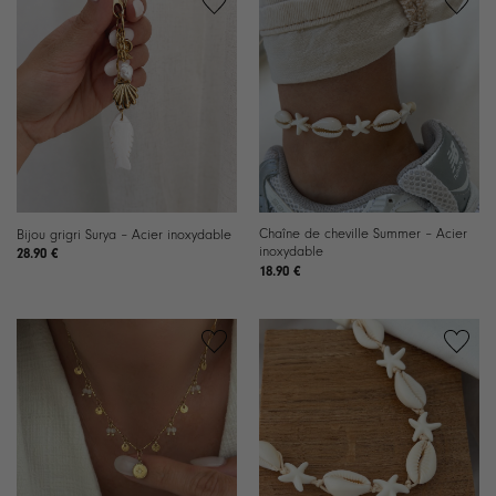
Ajouter
Ajouter
à la
à la
liste de
liste de
souhaits
souhaits
Chaîne de cheville Summer – Acier
Bijou grigri Surya – Acier inoxydable
inoxydable
28.90
€
18.90
€
Ajouter
Ajouter
à la
à la
liste de
liste de
souhaits
souhaits