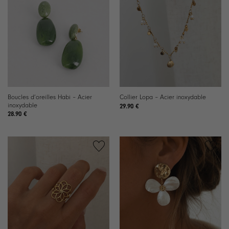
Ajouter
Ajouter
à la
à la
liste de
liste de
souhaits
souhaits
Boucles d’oreilles Habi – Acier
Collier Lopa – Acier inoxydable
inoxydable
29.90
€
28.90
€
Ajouter
Ajouter
à la
à la
liste de
liste de
souhaits
souhaits