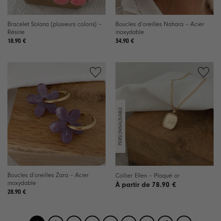
Bracelet Solana (plusieurs coloris) –
Boucles d’oreilles Nahara – Acier
Résine
inoxydable
18.90
€
34.90
€
Ajouter
Ajouter
à la
à la
liste de
liste de
souhaits
souhaits
Boucles d’oreilles Zara – Acier
Collier Ellen – Plaqué or
inoxydable
78.90
€
28.90
€