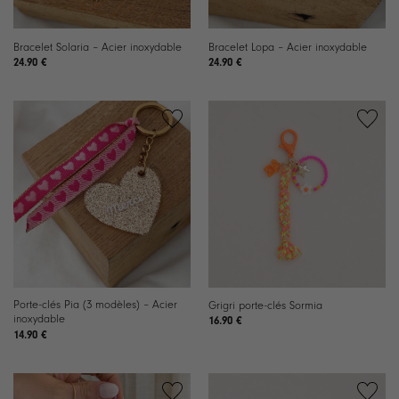
Bracelet Solaria – Acier inoxydable
Bracelet Lopa – Acier inoxydable
24.90
€
24.90
€
Ajouter
Ajouter
à la
à la
liste de
liste de
souhaits
souhaits
Porte-clés Pia (3 modèles) – Acier
Grigri porte-clés Sormia
inoxydable
16.90
€
14.90
€