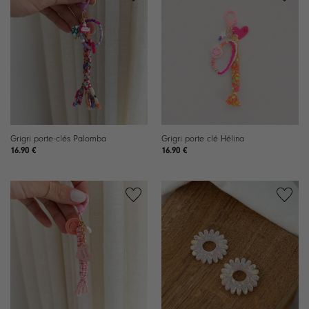
Ajouter
Ajouter
à la
à la
liste de
liste de
souhaits
souhaits
Grigri porte-clés Palomba
Grigri porte clé Hélina
16.90
€
16.90
€
Ajouter
Ajouter
à la
à la
liste de
liste de
souhaits
souhaits