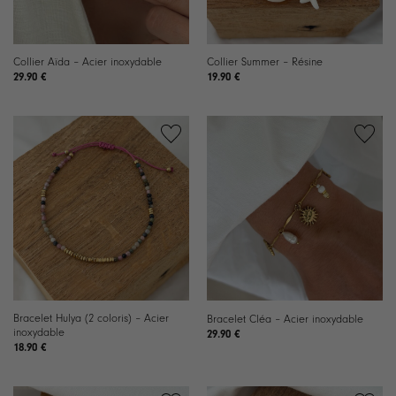
Collier Aïda – Acier inoxydable
Collier Summer – Résine
29.90
€
19.90
€
Ajouter
Ajouter
à la
à la
liste de
liste de
souhaits
souhaits
Bracelet Hulya (2 coloris) – Acier
Bracelet Cléa – Acier inoxydable
inoxydable
29.90
€
18.90
€