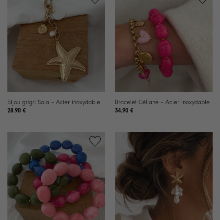
Ajouter
Ajouter
à la
à la
liste de
liste de
souhaits
souhaits
Bijou grigri Sola – Acier inoxydable
Bracelet Céliane – Acier inoxydable
28.90
€
34.90
€
Ajouter
Ajouter
à la
à la
liste de
liste de
souhaits
souhaits