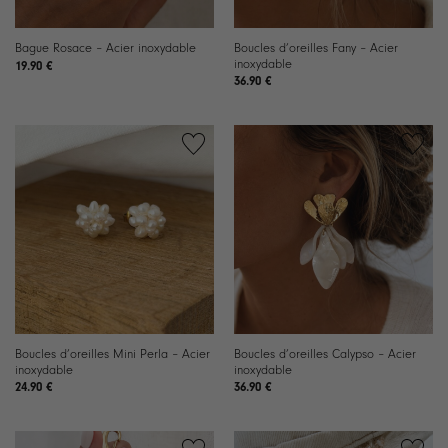
Boucles d’oreilles Fany – Acier
Bague Rosace – Acier inoxydable
inoxydable
19.90
€
36.90
€
Ajouter
Ajouter
à la
à la
liste de
liste de
souhaits
souhaits
Boucles d’oreilles Mini Perla – Acier
Boucles d’oreilles Calypso – Acier
inoxydable
inoxydable
24.90
€
36.90
€