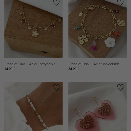
Ajouter
Ajouter
à la
à la
liste de
liste de
souhaits
souhaits
Bracelet Oria – Acier inoxydable
Bracelet Hani – Acier inoxydable
24.90
€
34.90
€
Ajouter
Ajouter
à la
à la
liste de
liste de
souhaits
souhaits