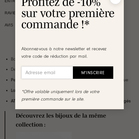
Profitez de -10%
ENTRETIEN
sur votre première
RAVIE OU REMBOURSÉE
commande !*
AVIS
Abonnez-vous à notre newsletter et recevez
votre code de réduction par mail.
Bague large en plaqué or 3 micron 18 carats
Design : Bijou au fini martelé
Personnalisable
avec une gravure à l’intérieur de la bague
Largeur
: 0.5 cm
*Offre valable uniquement lors de votre
première commande sur le site.
ATTENTION, les bijoux gravés ne sont ni repris, ni échangés
Découvrez les bijoux de la même
collection :