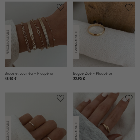
Bracelet Louméa – Plaqué or
Bague Zoé – Plaqué or
48.90
€
22.90
€