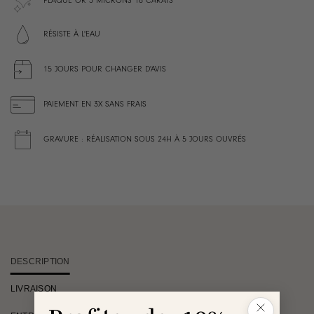
PLAQUÉ OR 3 MICRONS 18 CARATS
RÉSISTE À L'EAU
15 JOURS POUR CHANGER D'AVIS
PAIEMENT EN 3X SANS FRAIS
GRAVURE : RÉALISATION SOUS 24H À 5 JOURS OUVRÉS
DESCRIPTION
LIVRAISON