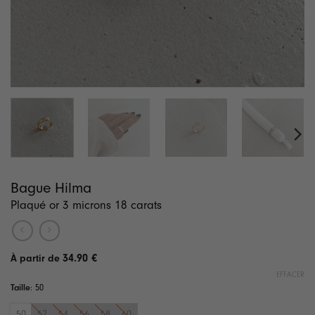
Bague Hilma
Plaqué or 3 microns 18 carats
34.90
€
EFFACER
Taille
:
50
50
52
54
56
58
60