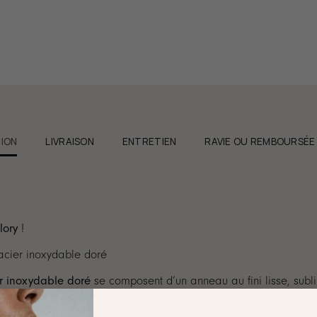
ION
LIVRAISON
ENTRETIEN
RAVIE OU REMBOURSÉE
lory
!
 acier inoxydable doré
r inoxydable doré
se composent d’un anneau au fini lisse, sub