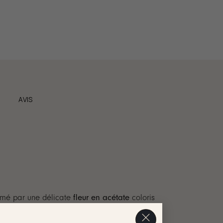
AVIS
limé par une délicate
fleur en acétate
coloris