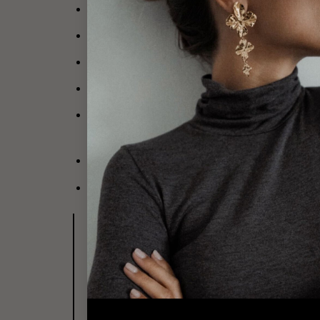
Diamètre de l’anneau
: 2 cm
Diamètre intérieur
: 1,2 cm
Diamètre de la fleur
: 2 cm
Longueur totale de la boucle d’oreille
: 2.5 c
Fermoir pratique et sécurisé :
Dotées d’un ferm
journée
Par mesure d’hygiène, les boucles d’oreilles 
Cette paire est garantie sans nickel, sans ca
Changez de couleur en un clin