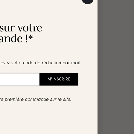
 sur votre
nde !*
issent une tenue fiable tout au long de la
cevez votre code de réduction par mail.
.
les créoles
:
tre première commande sur le site.