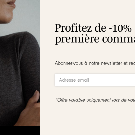
Profitez de -10%
première comma
m
oir loquet, ces boucles d’oreilles sont faciles à mettre et garant
Abonnez-vous à notre newsletter et re
ne sont ni reprises, ni échangées
dmium, sans sel de plomb. Elle résiste à l’eau et ne noircit pas
 d’œil grâce aux Fleurs Flory
vendues sans 
*Offre valable uniquement lors de vo