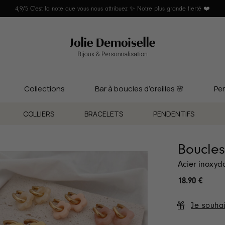
4,9/5 C'est la note que vous nous attribuez ✨ Notre plus grande fierté ❤️
Collections
Bar à boucles d’oreilles 🌸
Per
COLLIERS
BRACELETS
PENDENTIFS
Boucles
Acier inoxyd
18.90
€
Je souhai