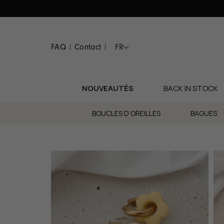
Passer
au
contenu
FAQ
Contact
FR
|
|
NOUVEAUTÉS
BACK IN STOCK
BOUCLES D’OREILLES
BAGUES