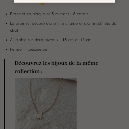
Bracelet en plaqué or 3 microns 18 carats
Le bijou est décoré d’une fine chaîne et d’un motif tête de
chat
Ajustable sur deux niveaux : 13 cm et 15 cm
Fermoir mousqueton
Découvrez les bijoux de la même
collection :