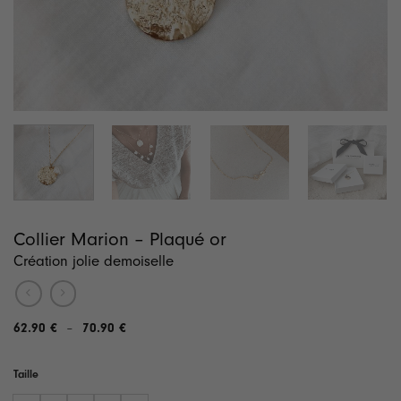
Collier Marion – Plaqué or
Création jolie demoiselle
62.90
€
70.90
€
Plage
–
de
prix :
62.90 €
Taille
à
70.90 €