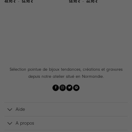
Plage
Plage
48.90
€
–
56.90
€
58.90
€
–
66.90
€
de
de
prix :
prix :
48.90 €
58.90 €
à
à
56.90 €
66.90 €
Sélection pointue de bijoux tendances, créations et gravures
depuis notre atelier situé en Normandie.
Aide
A propos