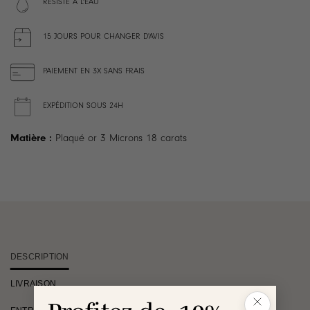
RÉSISTE À L'EAU
15 JOURS POUR CHANGER D'AVIS
PAIEMENT EN 3X SANS FRAIS
EXPÉDITION SOUS 24H
Matière :
Plaqué or 3 Microns 18 carats
DESCRIPTION
LIVRAISON