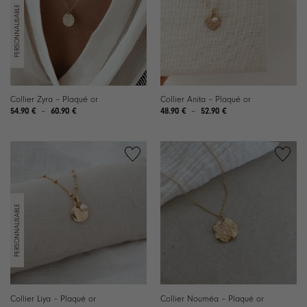
Collier Zyra – Plaqué or
Collier Anita – Plaqué or
Plage
Plage
54.90
€
–
60.90
€
48.90
€
–
52.90
€
de
de
prix :
prix :
54.90 €
48.90 €
à
à
60.90 €
52.90 €
Collier Liya – Plaqué or
Collier Nouméa – Plaqué or