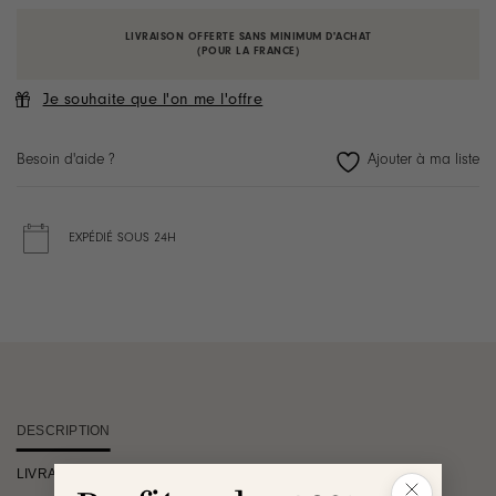
LIVRAISON OFFERTE SANS MINIMUM D'ACHAT
(POUR LA FRANCE)
Je souhaite que l'on me l'offre
Besoin d'aide ?
EXPÉDIÉ SOUS 24H
DESCRIPTION
LIVRAISON