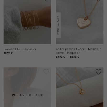
Collier pendentif Coeur I Maman je
Bracelet Ellie – Plaqué or
t’aime – Plaqué or
18.90
€
Plage
52.90
€
–
60.90
€
de
prix :
52.90 €
à
60.90 €
RUPTURE DE STOCK