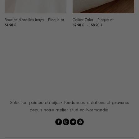
Boucles d’oreilles Inaya – Plaqué or
Collier Zalia – Plaqué or
Plage
34.90
€
52.90
€
–
58.90
€
de
prix :
52.90 €
à
58.90 €
Sélection pointue de bijoux tendances, créations et gravures
depuis notre atelier situé en Normandie.