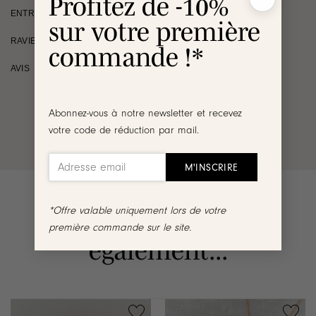
Profitez de -10%
ENTRETIEN
sur votre première
RAVIE OU REMBOURSÉE
commande !*
AVIS
Abonnez-vous à notre newsletter et recevez
votre code de réduction par mail.
*Offre valable uniquement lors de votre
Vous aimerez
première commande sur le site.
également...