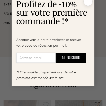
Profitez de -10%
ENTRETIEN
sur votre première
RAVIE OU REMBOURSÉE
commande !*
AVIS
Abonnez-vous à notre newsletter et recevez
votre code de réduction par mail.
*Offre valable uniquement lors de votre
Vous aimerez
première commande sur le site.
également...