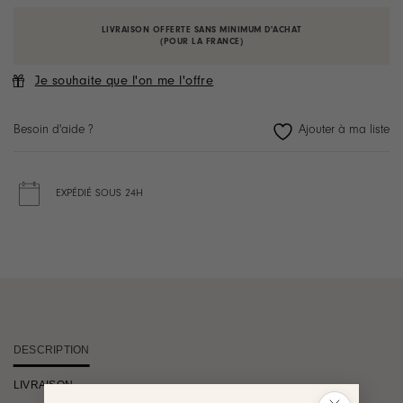
LIVRAISON OFFERTE SANS MINIMUM D'ACHAT
(POUR LA FRANCE)
Je souhaite que l'on me l'offre
Besoin d'aide ?
EXPÉDIÉ SOUS 24H
DESCRIPTION
LIVRAISON