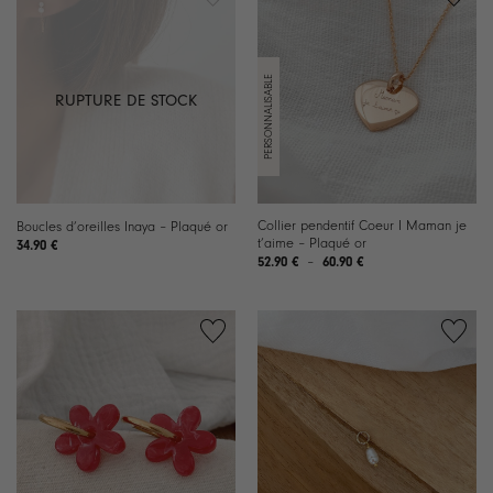
RUPTURE DE STOCK
Collier pendentif Coeur I Maman je
Boucles d’oreilles Inaya – Plaqué or
t’aime – Plaqué or
34.90
€
Plage
52.90
€
–
60.90
€
de
prix :
52.90 €
à
60.90 €