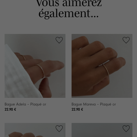
Vous aimerez
également...
Bague Adela – Plaqué or
Bague Mareva – Plaqué or
22.90
€
22.90
€