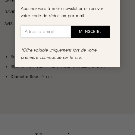
ENTRETIEN
Abonnez-vous à notre newsletter et recevez
RAVIE OU REMBOURSÉE
votre code de réduction par mail.
AVIS
*Offre valable uniquement lors de votre
Bague large en plaqué or 3 microns 18 carats
première commande sur le site.
Bijou décoré d’une fleur au style irrégulier, martelé
Diamètre fleur
: 2 cm