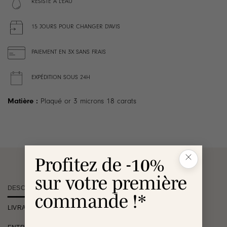
RÉSISTE À L'EAU
15 JOURS POUR CHANGER D'AVIS
PAIEMENT EN 3X SANS FRAIS
EXPÉDITION SOUS 24H
Matière :
Plaqué or 3 microns 18 carats
Profitez de -10%
sur votre première
DESCRIPTION
commande !*
LIVRAISON