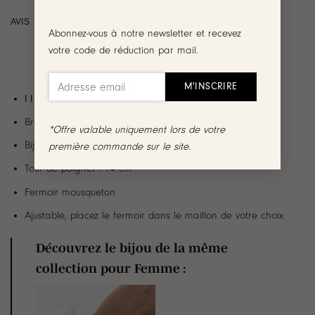
AVIS
Abonnez-vous à notre newsletter et recevez
votre code de réduction par mail.
l l Création Jolie Demoiselle ✨ Collection Enfant ✨ l l
Bracelet en plaqué or 18 carats 3 microns
*Offre valable uniquement lors de votre
Bijou décoré d’une maille ronde
première commande sur le site.
Tour de poignet : 14 cm
Fermoir mousqueton
Ajustable, placez le fermoir dans le maillon de votre choix
Découvrez le bijou de la même
collection pour Femme :