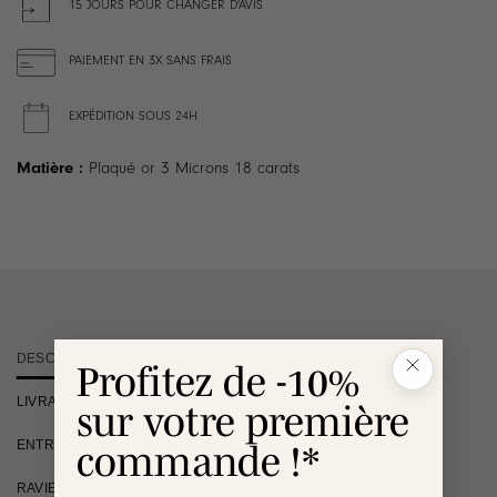
15 JOURS POUR CHANGER D'AVIS
PAIEMENT EN 3X SANS FRAIS
EXPÉDITION SOUS 24H
Matière :
Plaqué or 3 Microns 18 carats
DESCRIPTION
Profitez de -10%
LIVRAISON
sur votre première
ENTRETIEN
commande !*
RAVIE OU REMBOURSÉE