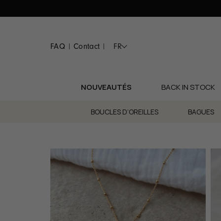
Passer
au
contenu
FAQ
Contact
FR
|
|
NOUVEAUTÉS
BACK IN STOCK
BOUCLES D’OREILLES
BAGUES