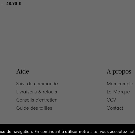
de
48.90
€
Plage
–
prix :
de
48.90 €
prix :
à
44.90 €
52.90 €
à
48.90 €
Aide
A propos
Suivi de commande
Mon compte
Livraisons & retours
La Marque
Conseils d'entretien
CGV
Guide des tailles
Contact
nce de navigation. En continuant à utiliser notre site, vous acceptez no