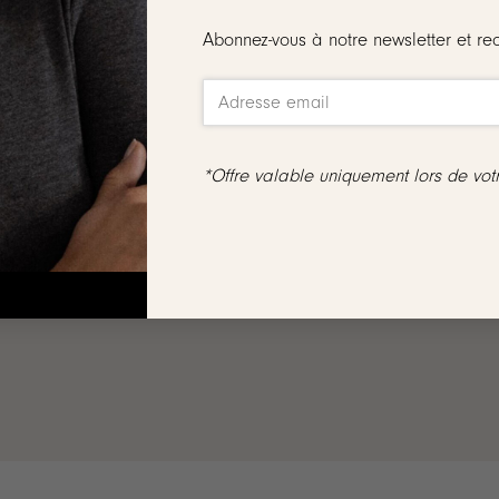
Abonnez-vous à notre newsletter et re
s 18 carats
tites boules et d’un pendentif rond légèrement bombé et lisse
*Offre valable uniquement lors de vo
 ou 60 cm
is, ni échangés