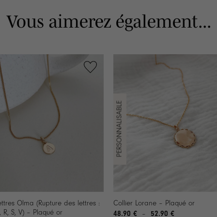
Vous aimerez également...
+
ettres Olma (Rupture des lettres :
Collier Lorane – Plaqué or
, R, S, V) – Plaqué or
48.90
€
52.90
€
Plage
–