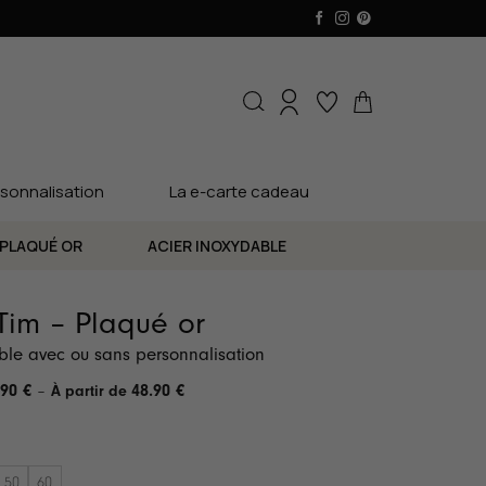
sonnalisation
La e-carte cadeau
PLAQUÉ OR
ACIER INOXYDABLE
 Tim – Plaqué or
ible avec ou sans personnalisation
Plage
.90
€
–
48.90
€
de
prix :
40.90 €
à
48.90 €
50
60