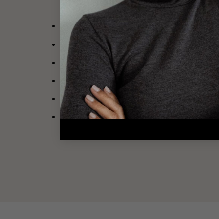
Collier personnalisable en plaqué or 3 micron
Le bijou est composé d’une chaîne ornée de pe
Diamètre médaillon
: 1 cm
Choisissez la taille souhaitée
: 38, 40, 45, 50
Fermoir mousqueton rond
ATTENTION, les bijoux gravés ne sont ni repr