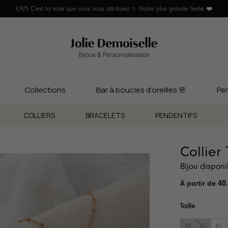
4,9/5 C'est la note que vous nous attribuez ✨ Notre plus grande fierté ❤️
Collections
Bar à boucles d’oreilles 🌸
Per
COLLIERS
BRACELETS
PENDENTIFS
Collier
Bijou dispon
40
Taille
38
40
45