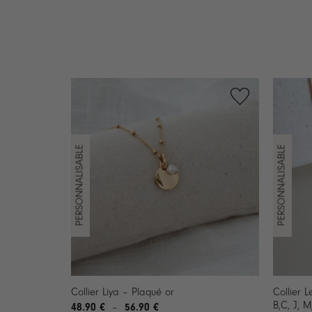
+
+
Collier L
Collier Liya – Plaqué or
B,C, J, M
48.90
€
56.90
€
Plage
–