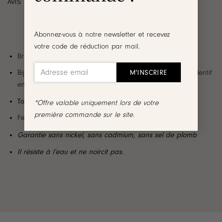
AVIS
Abonnez-vous à notre newsletter et recevez
votre code de réduction par mail.
Bracelet en acier inoxydable doré
Bijou décoré d’une chaîne à maillons ovales et d’un pendentif
en forme de cœur au fini bombé
Tour de poignet ajustable
de : 16 cm à 18.5 cm
*Offre valable uniquement lors de votre
première commande sur le site.
Fermoir mousqueton ovale
Garantie sans nickel, sans cadmium, sans sel de plomb
Il résiste à l’eau et ne noircit pas.