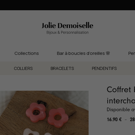
4,9/5 C'est la note que vous nous attribuez ✨ Notre plus grande fierté ❤️
Collections
Bar à boucles d’oreilles 🌸
Per
COLLIERS
BRACELETS
PENDENTIFS
Coffret 
interch
Disponible a
16.90
€
–
28