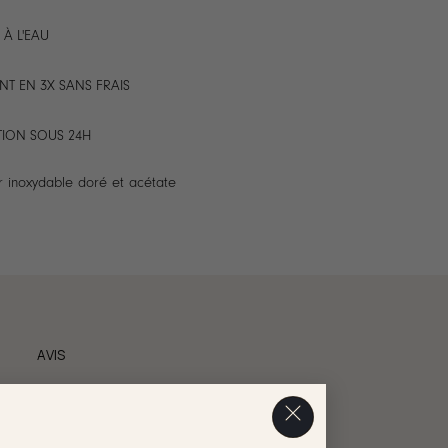
 À L'EAU
NT EN 3X SANS FRAIS
TION SOUS 24H
r inoxydable doré et acétate
AVIS