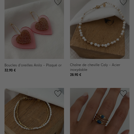
Ajouter
Ajouter
à la
à la
liste de
liste de
souhaits
souhaits
Chaîne de cheville Caly – Acier
Boucles d’oreilles Anila – Plaqué or
inoxydable
32.90
€
28.90
€
Ajouter
Ajouter
à la
à la
liste de
liste de
souhaits
souhaits