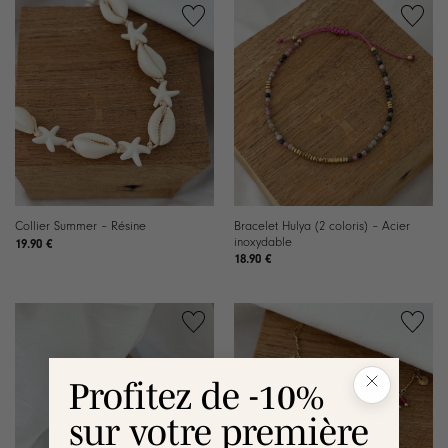
Ajouter
Ajouter
à la
à la
liste de
liste de
souhaits
souhaits
Bracelet Hulya (2 coloris) – Acier
Collier Summer – Résine
inoxydable
19.90
€
18.90
€
Ajouter
Ajouter
à la
à la
liste de
liste de
Profitez de -10%
souhaits
souhaits
sur votre première