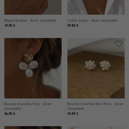
Bague Rosace – Acier inoxydable
Collier Indiya – Acier inoxydable
19.90
€
39.90
€
Ajouter
Ajouter
à la
à la
liste de
liste de
souhaits
souhaits
Boucles d’oreilles Fany – Acier
Boucles d’oreilles Mini Perla – Acier
inoxydable
inoxydable
36.90
€
24.90
€