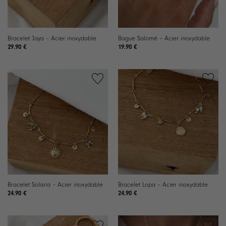
Bracelet Jaya – Acier inoxydable
Bague Salomé – Acier inoxydable
29.90
€
19.90
€
Ajouter
Ajouter
à la
à la
liste de
liste de
souhaits
souhaits
Bracelet Solaria – Acier inoxydable
Bracelet Lopa – Acier inoxydable
24.90
€
24.90
€