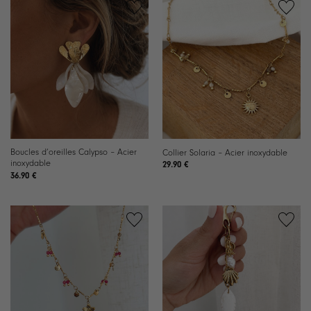
Ajouter
Ajouter
à la
à la
liste de
liste de
souhaits
souhaits
Boucles d’oreilles Calypso – Acier
Collier Solaria – Acier inoxydable
inoxydable
29.90
€
36.90
€
Ajouter
Ajouter
à la
à la
liste de
liste de
souhaits
souhaits