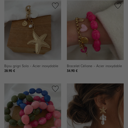
Ajouter
Ajouter
à la
à la
liste de
liste de
souhaits
souhaits
Bijou grigri Sola – Acier inoxydable
Bracelet Céliane – Acier inoxydable
28.90
€
34.90
€
Ajouter
Ajouter
à la
à la
liste de
liste de
souhaits
souhaits