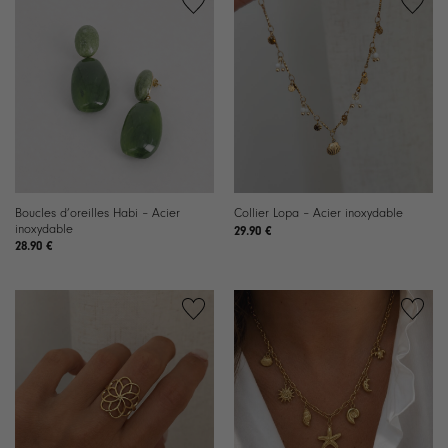
Ajouter
Ajouter
à la
à la
liste de
liste de
souhaits
souhaits
Boucles d’oreilles Habi – Acier
Collier Lopa – Acier inoxydable
inoxydable
29.90
€
28.90
€
Ajouter
Ajouter
à la
à la
liste de
liste de
souhaits
souhaits