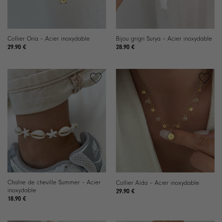
Collier Oria – Acier inoxydable
Bijou grigri Surya – Acier inoxydable
29.90
€
28.90
€
Ajouter
Ajouter
à la
à la
liste de
liste de
souhaits
souhaits
Chaîne de cheville Summer – Acier
Collier Aïda – Acier inoxydable
inoxydable
29.90
€
18.90
€