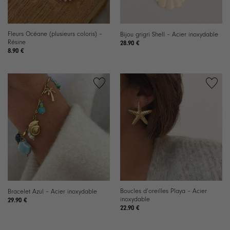
Fleurs Océane (plusieurs coloris) –
Bijou grigri Shell – Acier inoxydable
Résine
28.90
€
8.90
€
Ajouter
Ajouter
à la
à la
liste de
liste de
souhaits
souhaits
Boucles d’oreilles Playa – Acier
Bracelet Azul – Acier inoxydable
inoxydable
29.90
€
22.90
€