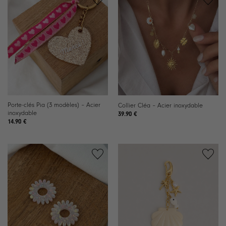
Ajouter
Ajouter
à la
à la
liste de
liste de
souhaits
souhaits
Porte-clés Pia (3 modèles) – Acier
Collier Cléa – Acier inoxydable
inoxydable
39.90
€
14.90
€
Ajouter
Ajouter
à la
à la
liste de
liste de
souhaits
souhaits