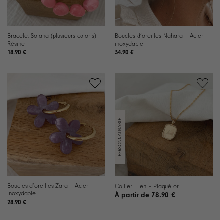
Bracelet Solana (plusieurs coloris) –
Boucles d’oreilles Nahara – Acier
Résine
inoxydable
18.90
€
34.90
€
Ajouter
Ajouter
à la
à la
liste de
liste de
souhaits
souhaits
Boucles d’oreilles Zara – Acier
Collier Ellen – Plaqué or
inoxydable
78.90
€
28.90
€