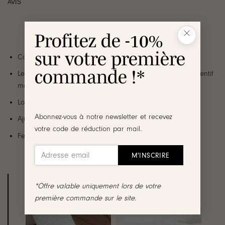
AVIS
Profitez de -10%
sur votre première
Collier en plaqué or 3 microns 18 carats
commande !*
Le bijou se compose d’une chaîne classique et d’un pendentif
motif pétale orné d’oxydes de zirconium
Longueur pendentif : 2 cm
Abonnez-vous à notre newsletter et recevez
Ajustable à : 40.5 cm, 42.5 cm et 45.5 cm
votre code de réduction par mail.
Fermoir mousqueton ovale
Découvrez les bijoux de la même
*Offre valable uniquement lors de votre
collection :
première commande sur le site.