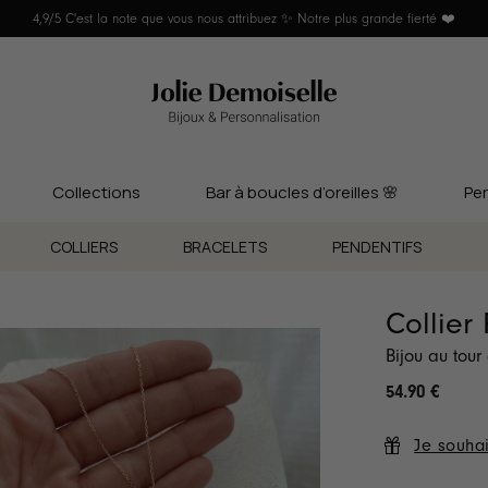
4,9/5 C'est la note que vous nous attribuez ✨ Notre plus grande fierté ❤️
Collections
Bar à boucles d’oreilles 🌸
Per
COLLIERS
BRACELETS
PENDENTIFS
Collier
Bijou au tour
54.90
€
Je souhai