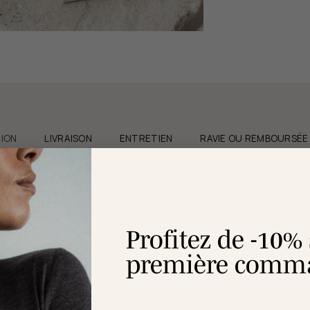
ION
LIVRAISON
ENTRETIEN
RAVIE OU REMBOURSÉE
Profitez de -10%
d’un pendentif serti de 3 oxydes de zirconium
première comma
 cm