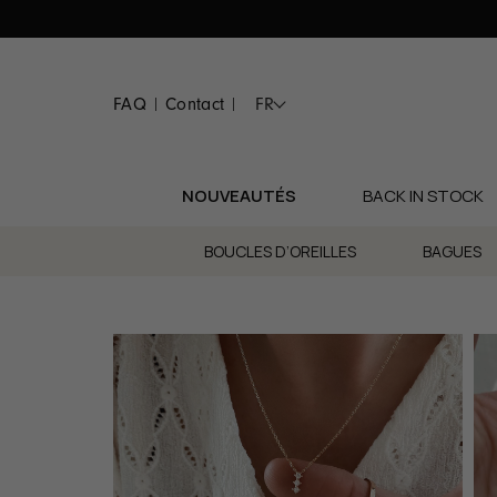
Passer
au
contenu
FAQ
Contact
FR
|
|
NOUVEAUTÉS
BACK IN STOCK
BOUCLES D’OREILLES
BAGUES