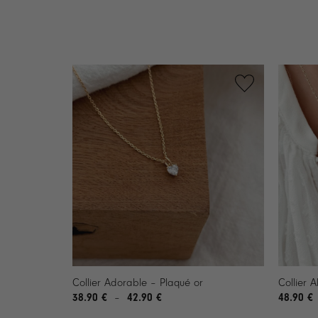
+
+
Collier Adorable – Plaqué or
Collier A
38.90
€
42.90
€
Plage
48.90
€
–
de