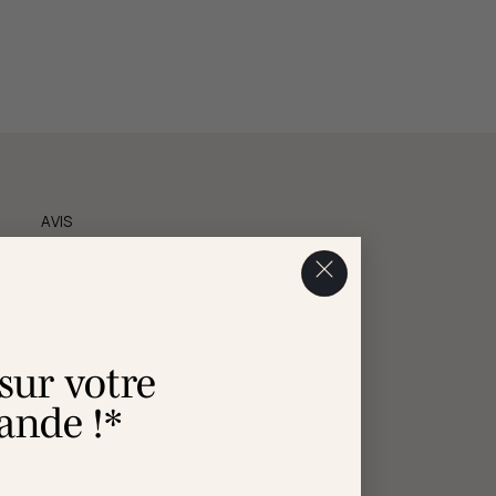
AVIS
 sur votre
nde !*