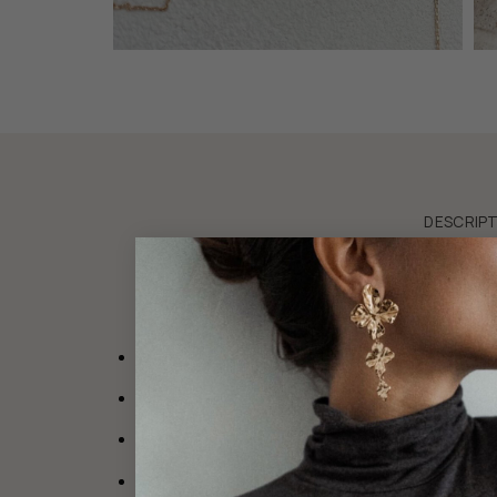
DESCRIPT
Collier en plaqué or 3 microns 18 carats
Bijou composé d’une fine chaîne classique et 
Longueur pendentif : 0.8 cm
Taille ajustable
à 38 cm, 40cm, 42cm et 45.5