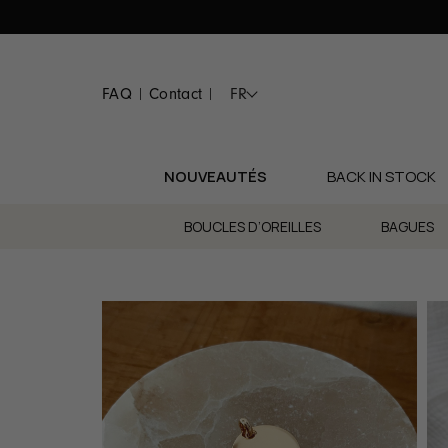
Passer
au
contenu
FAQ
Contact
FR
|
|
NOUVEAUTÉS
BACK IN STOCK
BOUCLES D’OREILLES
BAGUES