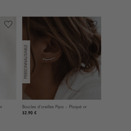
+
or
Boucles d’oreilles Pipa – Plaqué or
32.90
€