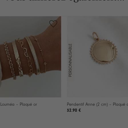
+
 Louméa – Plaqué or
Pendentif Anne (2 cm) – Plaqué 
32.90
€