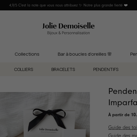
4,9/5 C'est la note que vous nous attribuez ✨ Notre plus grande fierté ❤️
Collections
Bar à boucles d’oreilles 🌸
Per
COLLIERS
BRACELETS
PENDENTIFS
Pendent
Imparfa
10
Guide des tai
Guide des ma