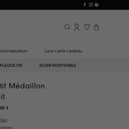
sonnalisation
La e-carte cadeau
PLAQUÉ OR
ACIER INOXYDABLE
if Médaillon
it
.00
€
lles
tières