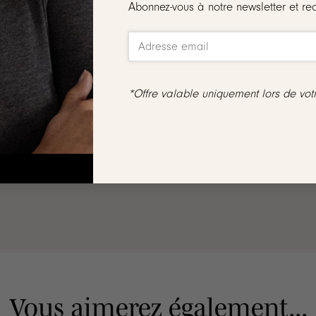
Abonnez-vous à notre newsletter et re
rités, petites tâches ou quelques micro rayures
*Offre valable uniquement lors de vo
, ni échangés
écouvre
Vous aimerez également...