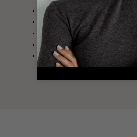
Pendentif en plaqué or 3 microns 18 carats
Diamètre pendentif : 2 cm
Le médaillon peut comporter quelques irrégula
Attention, les bijoux gravés ne sont ni repris
Découvrez notre catégorie »
chaînes
» :
Je d