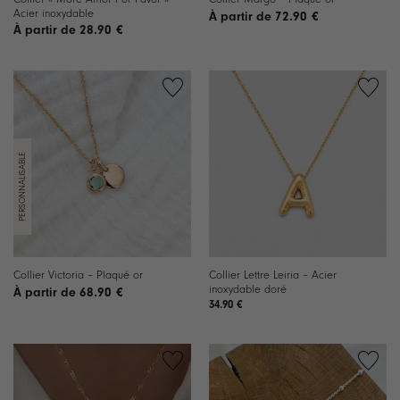
Acier inoxydable
72.90
€
28.90
€
Ajouter
Ajouter
à la
à la
liste de
liste de
souhaits
souhaits
Collier Lettre Leiria – Acier
Collier Victoria – Plaqué or
inoxydable doré
68.90
€
34.90
€
Ajouter
Ajouter
à la
à la