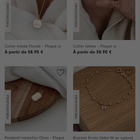
souhaits
souhaits
Collier Initiale Florale – Plaqué or
Collier Lettres – Plaqué or
58.90
€
38.90
€
Ajouter
Ajouter
à la
à la
liste de
liste de
souhaits
souhaits
Pendentif médaillon Olivia – Plaqué
Bracelet Emilia (lettre M en rupture)