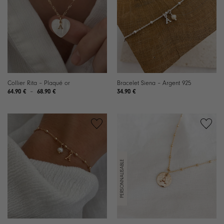
liste de
liste de
souhaits
souhaits
Collier Rita – Plaqué or
Bracelet Siena – Argent 925
Plage
64.90
€
–
68.90
€
34.90
€
de
prix :
64.90 €
à
68.90 €
Ajouter
Ajouter
à la
à la
liste de
liste de
souhaits
souhaits