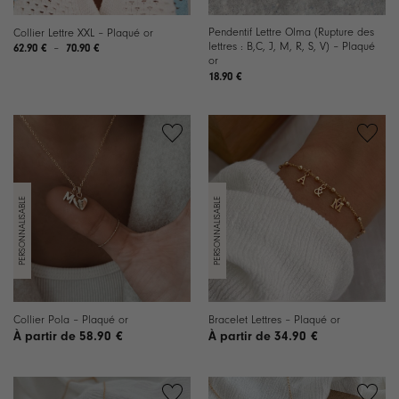
Pendentif Lettre Olma (Rupture des
Collier Lettre XXL – Plaqué or
lettres : B,C, J, M, R, S, V) – Plaqué
Plage
62.90
€
–
70.90
€
de
or
prix :
18.90
€
62.90 €
à
70.90 €
Ajouter
Ajouter
à la
à la
liste de
liste de
souhaits
souhaits
Collier Pola – Plaqué or
Bracelet Lettres – Plaqué or
58.90
€
34.90
€