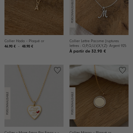
Collier Lettre Pacome (ruptures
Collier Hada – Plaqué or
lettres : O,P,Q,U,V,X,Y,Z)- Argent 925
Plage
46.90
€
–
48.90
€
de
32.90
€
prix :
46.90 €
à
48.90 €
Ajouter
Ajouter
à la
à la
liste de
liste de
souhaits
souhaits
Collier « More Amor Por Favor » –
Collier Margo – Plaqué or