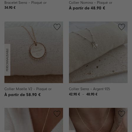
Bracelet Siena – Plaqué or
Collier Nomina – Plaqué or
34.90
€
48.90
€
Ajouter
Ajouter
à la
à la
liste de
liste de
souhaits
souhaits
Collier Maëlle V2 – Plaqué or
Collier Siena – Argent 925
Plage
58.90
€
42.90
€
–
48.90
€
de
prix :
42.90 €
à
48.90 €
Ajouter
Ajouter
à la
à la
liste de
liste de