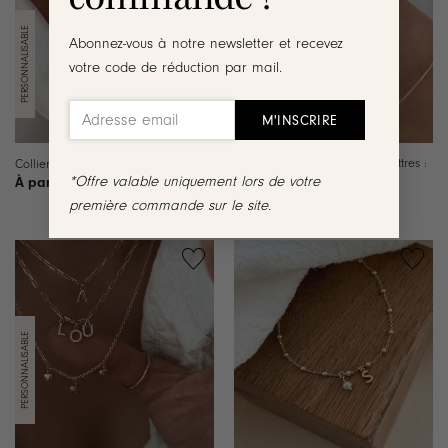
liste de
liste de
souhaits
souhaits
Abonnez-vous à notre newsletter et recevez
votre code de réduction par mail.
Bracelet Yseult (Rupture des lettres :
Collier Amélia – Plaqué or
B,C, J, M, R, S, V) – Plaqué or
*Offre valable uniquement lors de votre
64.90
€
42.90
€
première commande sur le site.
Ajouter
Ajouter
à la
à la
liste de
liste de
souhaits
souhaits