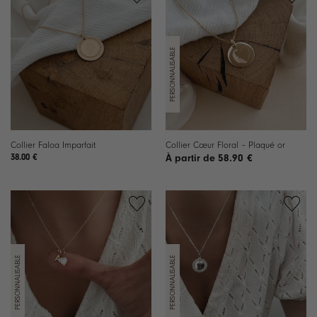
Ajouter
Ajouter
à la
à la
liste de
liste de
souhaits
souhaits
Collier Faloa Imparfait
Collier Cœur Floral – Plaqué or
38.00
€
58.90
€
Ajouter
Ajouter
à la
à la
liste de
liste de
souhaits
souhaits