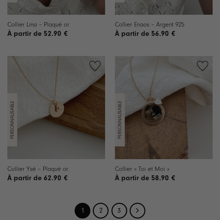
Collier Lina – Plaqué or
Collier Enaos – Argent 925
52.90
€
56.90
€
Ajouter
Ajouter
à la
à la
liste de
liste de
souhaits
souhaits
Collier Ysé – Plaqué or
Collier « Toi et Moi »
62.90
€
58.90
€
1
2
3