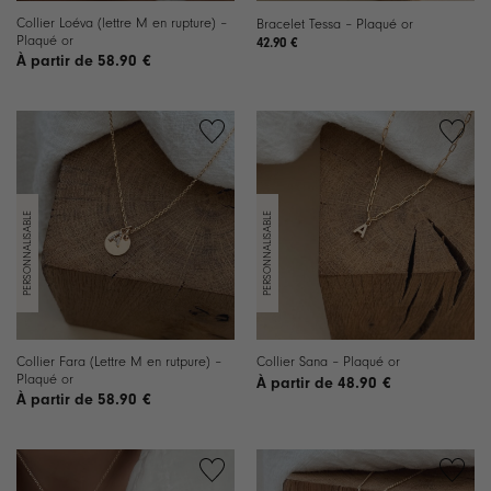
Collier Loéva (lettre M en rupture) –
Bracelet Tessa – Plaqué or
Plaqué or
42.90
€
58.90
€
Ajouter
Ajouter
à la
à la
liste de
liste de
souhaits
souhaits
Collier Fara (Lettre M en rutpure) –
Collier Sana – Plaqué or
Plaqué or
48.90
€
58.90
€