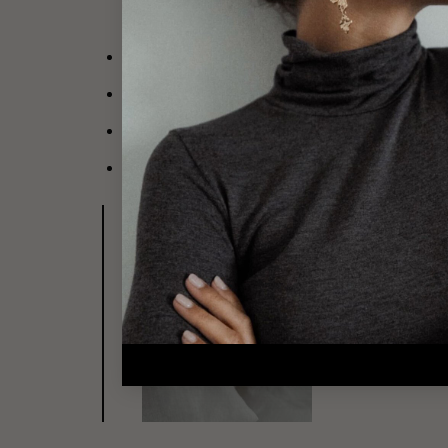
Bague cercle en plaqué or 3 microns 18 carat
Ce bijou se compose d’un anneau fin, monté d’
Diamètre du cercle de la bague
: 1.2 cm
Tailles disponibles pour ce bijou : 50, 52, 54, 5
Découvrez le bracelet Kanel