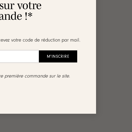
 sur votre
nde !*
 petits oxydes de zirconium
cevez votre code de réduction par mail.
ême collection :
tre première commande sur le site.