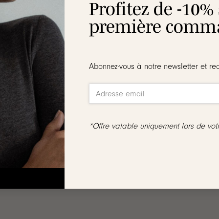
Profitez de -10%
première comma
s
une pièce en forme de cercle ajouré, orné à l’intérieur de trois
Abonnez-vous à notre newsletter et re
6, 58 et 60
 en plaqué or 3 microns 18 carats de la m
*Offre valable uniquement lors de vo