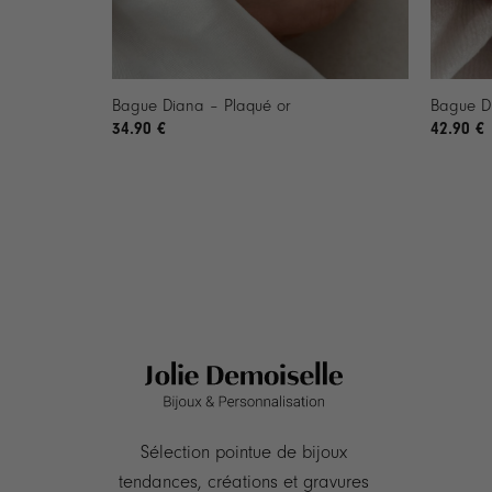
+
+
Bague Diana – Plaqué or
Bague Du
34.90
€
42.90
€
Sélection pointue de bijoux
tendances, créations et gravures