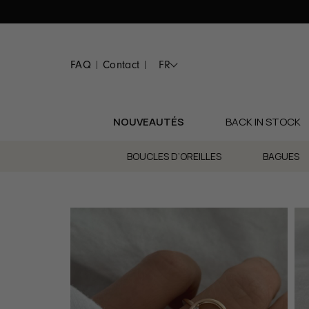
Passer
au
contenu
FAQ
Contact
FR
|
|
NOUVEAUTÉS
BACK IN STOCK
BOUCLES D’OREILLES
BAGUES