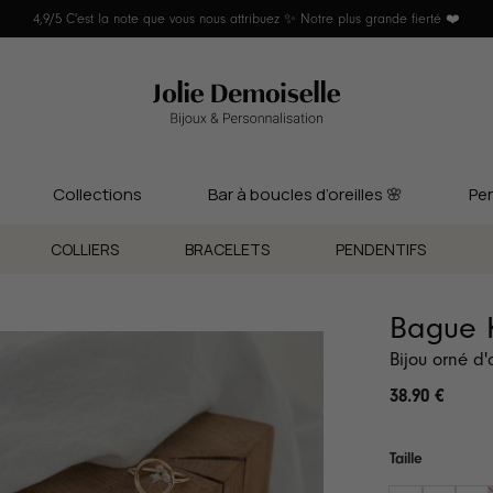
4,9/5 C'est la note que vous nous attribuez ✨ Notre plus grande fierté ❤️
Collections
Bar à boucles d’oreilles 🌸
Per
COLLIERS
BRACELETS
PENDENTIFS
Bague 
Bijou orné d
38.90
€
Taille