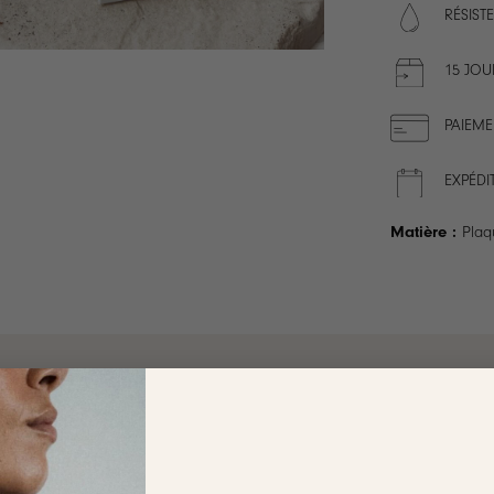
RÉSISTE
15 JOU
PAIEME
EXPÉDI
Matière :
Plaq
ION
LIVRAISON
ENTRETIEN
RAVIE OU REMBOURSÉE