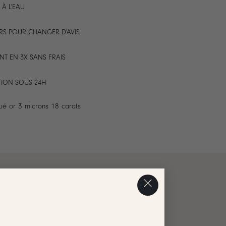
 À L'EAU
RS POUR CHANGER D'AVIS
NT EN 3X SANS FRAIS
TION SOUS 24H
ué or 3 microns 18 carats
AVIS