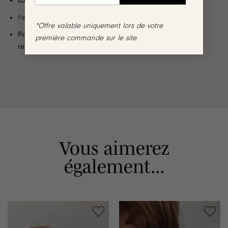
Longueur
: 1.5 cm
Fermoir papillon
*Offre valable uniquement lors de votre
Par mesure d’hygiène, les boucles d’oreilles ne sont ni
première commande sur le site.
reprises, ni échangées
Vous aimerez
également...