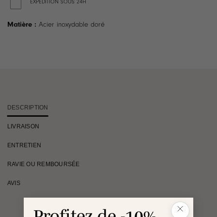
EXPÉDITION SOUS 24H
Matière :
Acier inoxydable doré
DESCRIPTION
LIVRAISON
ENTRETIEN
RAVIE OU REMBOURSÉE
AVIS
Profitez de -10%