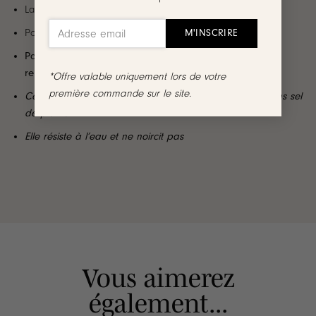
La paire est très légère à porter !
Poids d’une boucle : 10.43g
Par mesure d’hygiène, les boucles d’oreilles ne sont ni
reprises, ni échangées
*Offre valable uniquement lors de votre
première commande sur le site.
Cette paire est garantie sans nickel, sans cadmium, sans sel
de plomb
Elle résiste à l’eau et ne noircit pas
Vous aimerez
également...