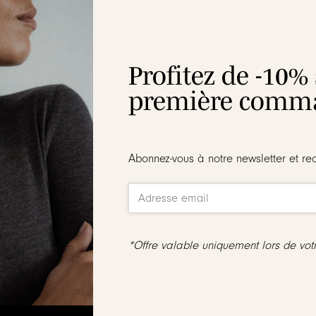
ION
LIVRAISON
ENTRETIEN
RAVIE OU REMBOURSÉE
Profitez de -10%
première comma
carats
Abonnez-vous à notre newsletter et re
jouré, décoré à l’intérieur de six petits oxydes de zirconium p
*Offre valable uniquement lors de vo
ne sont ni reprises, ni échangées
même collection :