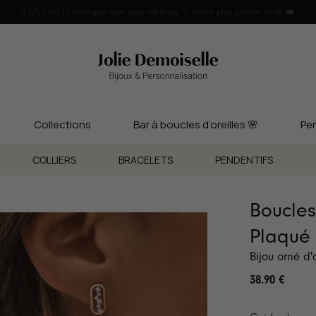
4,9/5 C'est la note que vous nous attribuez ✨ Notre plus grande fierté ❤️
Collections
Bar à boucles d’oreilles 🌸
Per
COLLIERS
BRACELETS
PENDENTIFS
Boucles
Plaqué 
Bijou orné d
38.90
€