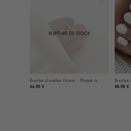
RUPTURE DE STOCK
+
+
Boucles d’oreilles Orane – Plaqué or
Boucles 
36.90
€
48.90
€