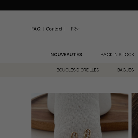
Passer
au
contenu
FAQ
Contact
FR
|
|
NOUVEAUTÉS
BACK IN STOCK
BOUCLES D’OREILLES
BAGUES