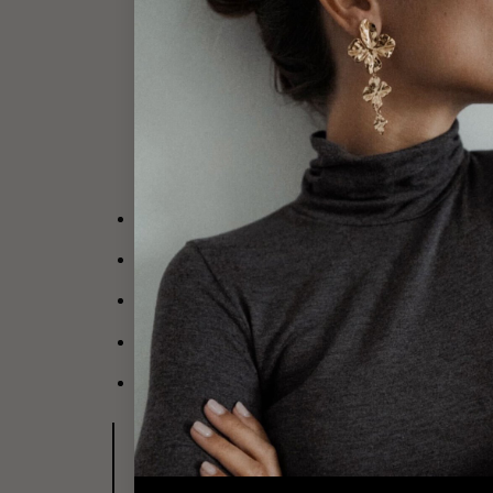
DESCRIPT
Boucles d’oreilles en plaqué or 3 microns 18 
Ce bijou se compose d’un empiècement ovale a
Dimensions : 1.3 cm x 0.6 cm
Fermoir papillon sécurisé.
Par mesure d’hygiène, les boucles d’oreilles 
Découvrez les bijoux de la 