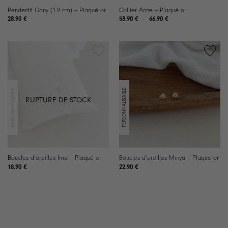
Pendentif Gany (1.9 cm) – Plaqué or
Collier Anne – Plaqué or
Plage
28.90
€
58.90
€
–
66.90
€
de
prix :
58.90 €
à
66.90 €
RUPTURE DE STOCK
Boucles d’oreilles Ima – Plaqué or
Boucles d’oreilles Minya – Plaqué or
18.90
€
22.90
€