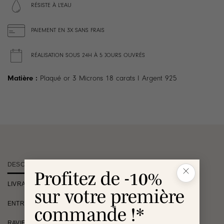
RÉSISTE À L'EAU
PAIEMENT EN 3X SANS FRAIS
RÉALISATION SOUS 24H À 5 JOURS OUVRÉS
Matière :
Plaqué or 3 Microns 18 carats I Argent 925
DESCRIPTION
Profitez de -10%
LIVRAISON
sur votre première
ENTRETIEN
commande !*
RAVIE OU REMBOURSÉE