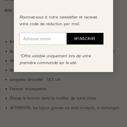
AVIS
Abonnez-vous à notre newsletter et recevez
votre code de réduction par mail.
ll Création Jolie Demoiselle ll
Bracelet en plaqué or 3 microns 18 carats ou argent 925
*Offre valable uniquement lors de votre
Médaillon rond légèrement bombé
première commande sur le site.
Diamètre médaillon : 1 cm
Longueur bracelet : 18.5 cm
Fermoir mousqueton
Placez le fermoir dans le maillon de votre choix
ATTENTION, les bijoux gravés ne sont ni repris, ni échangés