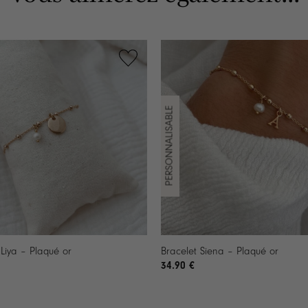
+
 Liya – Plaqué or
Bracelet Siena – Plaqué or
34.90
€