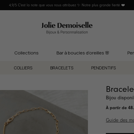
4,9/5 C'est la note que vous nous attribuez ✨ Notre plus grande fierté ❤️
Collections
Bar à boucles d’oreilles 🌸
Per
COLLIERS
BRACELETS
PENDENTIFS
Bracele
Bijou dispon
48
Guide des ma