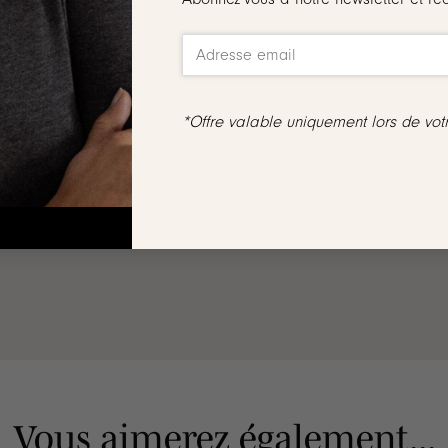
 ovales d’une partie, de l’autre un demi jonc effet torsadé et d
*Offre valable uniquement lors de vo
ix
, ni échangés
a main depuis notre atelier situé en Normandie
♡
Vous aimerez également...