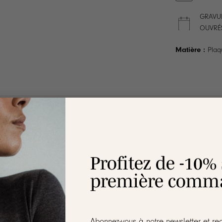
GRAVUR
OUVRÉ
Matière :
Plaq
ION
LIVRAISON
ENTRETIEN
RAVIE OU REMBOURSÉE
Profitez de -10%
première comma
ons 18 carats
Abonnez-vous à notre newsletter et re