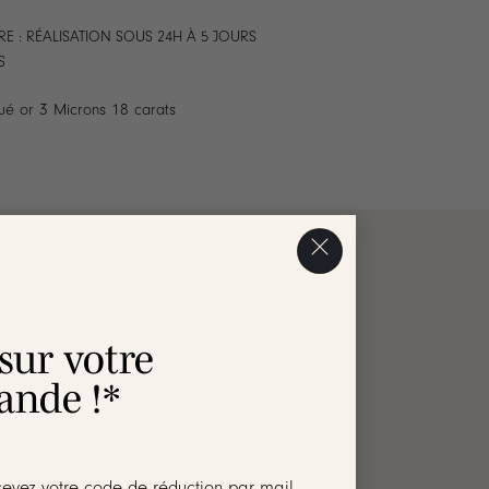
E : RÉALISATION SOUS 24H À 5 JOURS
S
ué or 3 Microns 18 carats
AVIS
 sur votre
nde !*
cevez votre code de réduction par mail.