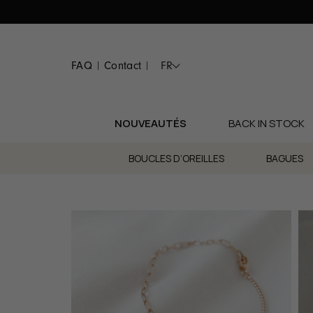
Passer
au
contenu
FAQ
Contact
FR
|
|
NOUVEAUTÉS
BACK IN STOCK
BOUCLES D’OREILLES
BAGUES