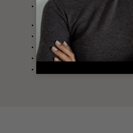
Design
: Bijou décoré d’une chaîne à maillons
orné d’une perle d’eau douce
Diamètre médaillon
: 1 cm
Placez le fermoir dans le maillon de votre cho
Fermoir mousqueton
Attention, les bijoux gravés ne sont ni repris
Cette création est imaginée et assemblée à l