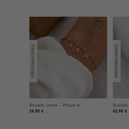
+
+
Bracelet Lettres – Plaqué or
Bracelet
34.90
€
42.90
€