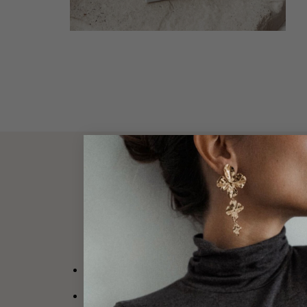
DESCRIPT
l l Création Jolie Demoiselle l l
Bracelet personnalisable en plaqué or 3 micr