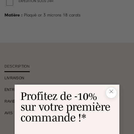
EXPÉDITION SOUS 24H
Matière :
Plaqué or 3 microns 18 carats
DESCRIPTION
LIVRAISON
ENTRETIEN
Profitez de -10%
RAVIE OU REMBOURSÉE
sur votre première
AVIS
commande !*