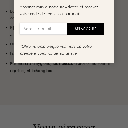
Abonnez-vous à notre newsletter et recevez
Boucles d’oreilles style puces en plaqué or 3 microns 18
votre code de réduction par mail.
carats
Bijou ajouré formant un cœur décoré de petits oxydes de
zirconium
Dimensions
: 0.8 x 0.7 cm
*Offre valable uniquement lors de votre
première commande sur le site.
Fermoir papillon
Par mesure d’hygiène, les boucles d’oreilles ne sont ni
reprises, ni échangées
Vous aimerez