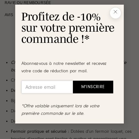
RAVIE OU REMBOURSÉE
Profitez de -10%
AVIS
sur votre première
commande !*
Changez de look en un clin d’œil grâce à nos coffrets de
Abonnez-vous à notre newsletter et recevez
boucles d’oreilles interchangeables !
votre code de réduction par mail.
Choisissez le pack
avec ou sans les créoles
Design des créoles
:
Bijou en acier inoxydable doré au fini lisse
*Offre valable uniquement lors de votre
Diamètre de l’anneau : 2 cm
première commande sur le site.
Diamètre intérieur : 1,2 cm
Fermoir pratique et sécurisé :
Dotées d’un fermoir loquet, ces
boucles d’oreilles sont faciles à mettre et garantissent une