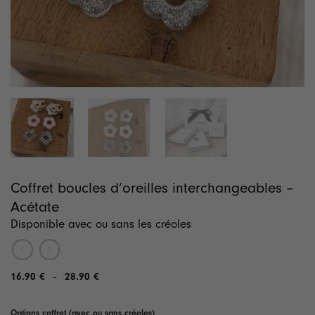
Coffret boucles d’oreilles interchangeables –
Acétate
Disponible avec ou sans les créoles
16.90
€
28.90
€
Plage
–
de
prix :
16.90 €
Options coffret (avec ou sans créoles)