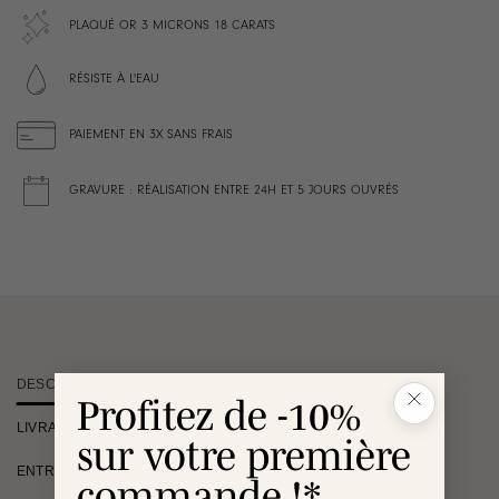
PLAQUÉ OR 3 MICRONS 18 CARATS
RÉSISTE À L'EAU
PAIEMENT EN 3X SANS FRAIS
GRAVURE : RÉALISATION ENTRE 24H ET 5 JOURS OUVRÉS
DESCRIPTION
Profitez de -10%
LIVRAISON
sur votre première
ENTRETIEN
commande !*