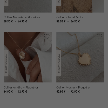
Collier Nouméa – Plaqué or
Collier « Toi et Moi »
Plage
Plage
58.90
€
–
66.90
€
58.90
€
–
66.90
€
de
de
prix :
prix :
58.90 €
58.90 €
à
à
66.90 €
66.90 €
Collier Amélia – Plaqué or
Collier Macha – Plaqué or
Plage
Plage
64.90
€
–
72.90
€
62.90
€
–
72.90
€
de
de
prix :
prix :
64.90 €
62.90 €
à
à
72.90 €
72.90 €