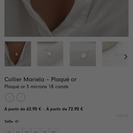
Collier Mariela – Plaqué or
Plaqué or 3 microns 18 carats
Plage
62.90
€
–
72.90
€
de
EFFACER
prix :
Taille
:
40
62.90 €
à
72.90 €
40
45
50
60
70
80