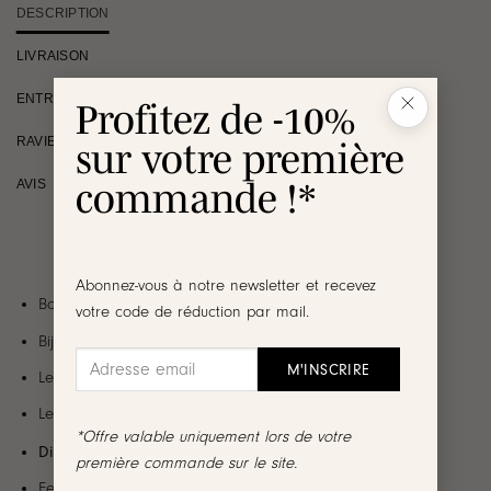
DESCRIPTION
LIVRAISON
ENTRETIEN
Profitez de -10%
RAVIE OU REMBOURSÉE
sur votre première
commande !*
AVIS
Abonnez-vous à notre newsletter et recevez
Boucles d’oreilles en acier inoxydable doré
votre code de réduction par mail.
format XXL
Bijou formant un cœur au
émaillé blanc
Le cœur n’est pas uniformément plat au centre
Le verso est de couleur doré
*Offre valable uniquement lors de votre
Dimensions cœur
: 3.3 cm x 3.3 cm
première commande sur le site.
Fermoir papillon + silicone