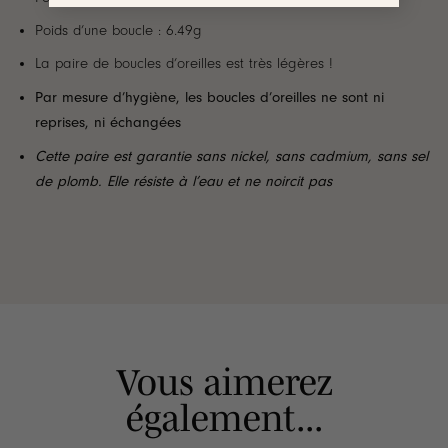
Poids d’une boucle : 6.49g
La paire de boucles d’oreilles est très légères !
Par mesure d’hygiène, les boucles d’oreilles ne sont ni
reprises, ni échangées
Cette paire est garantie sans nickel, sans cadmium, sans sel
de plomb. Elle résiste à l’eau et ne noircit pas
Vous aimerez
également...